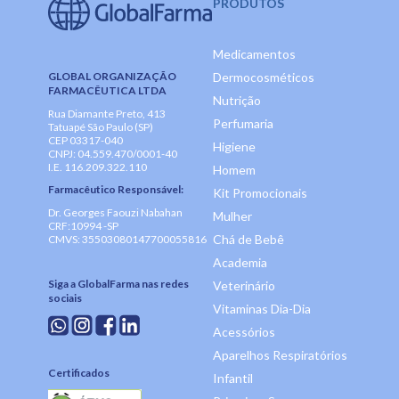
PRODUTOS
Medicamentos
GLOBAL ORGANIZAÇÃO
Dermocosméticos
FARMACÊUTICA LTDA
Nutrição
Rua Diamante Preto, 413
Perfumaria
Tatuapé São Paulo (SP)
CEP 03317-040
Higiene
CNPJ: 04.559.470/0001-40
I.E. 116.209.322.110
Homem
Farmacêutico Responsável:
Kit Promocionais
Dr. Georges Faouzi Nabahan
Mulher
CRF:10994 -SP
Chá de Bebê
CMVS: 35503080147700055816
Academia
Siga a GlobalFarma nas redes
Veterinário
sociais
Vitaminas Dia-Dia
Acessórios
Aparelhos Respiratórios
Certificados
Infantil