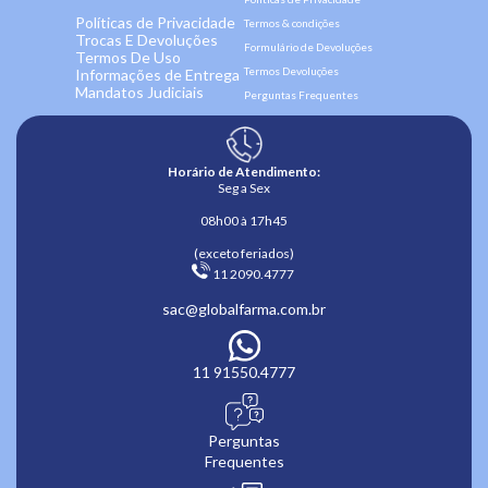
Políticas de Privacidade
Termos & condições
Trocas E Devoluções
Formulário de Devoluções
Termos De Uso
Termos Devoluções
Informações de Entrega
Mandatos Judiciais
Perguntas Frequentes
Horário de Atendimento:
Seg a Sex
08h00 à 17h45
(exceto feriados)
 11 2090.4777 
sac@globalfarma.com.br
11 91550.4777
Perguntas
Frequentes