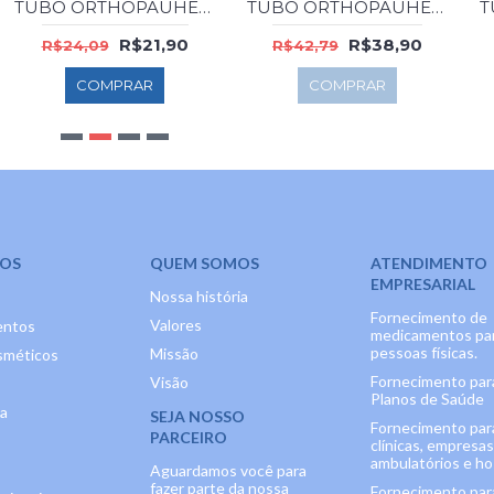
TUBO ORTHOPAUHER 4003 P RECO.P/CALOS SIL
TUBO ORTHOPAUHER SG-302G REC.S/MALHA S/R
R$21,90
R$38,90
R$24,09
R$42,79
COMPRAR
COMPRAR
OS
QUEM SOMOS
ATENDIMENTO
EMPRESARIAL
Nossa história
Fornecimento de
Valores
entos
medicamentos pa
pessoas físicas.
Missão
méticos
Fornecimento par
Visão
Planos de Saúde
ia
SEJA NOSSO
Fornecimento par
PARCEIRO
clínicas, empresas
ambulatórios e hos
Aguardamos você para
fazer parte da nossa
Fornecimento par