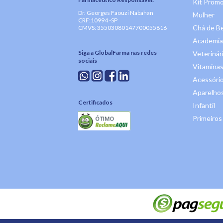
Kit Promo
Dr. Georges Faouzi Nabahan
Mulher
CRF:10994 -SP
Chá de B
CMVS: 35503080147700055816
Academia
Siga a GlobalFarma nas redes
Veterinár
sociais
Vitaminas
Acessóri
Aparelhos
Certificados
Infantil
Primeiros