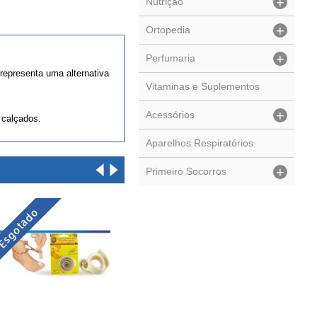
+
Nutrição
+
Ortopedia
+
Perfumaria
representa uma alternativa
Vitaminas e Suplementos
+
Acessórios
 calçados.
Aparelhos Respiratórios
+
Primeiro Socorros
Esgotado
Esgotado
Esgo
-9%