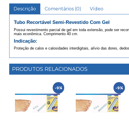
Descrição
Comentários (0)
Vídeo
Tubo Recortável Semi-Revestido Com Gel
Possui revestimento parcial de gel em toda extensão, pode ser reco
mais econômica. Comprimento 40 cm.
Indicação:
Proteção de calos e calosidades interdigitais, alívio das dores, ded
PRODUTOS RELACIONADOS
%
-9%
-9%