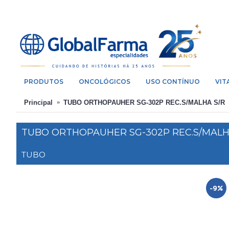
PRODUTOS
ONCOLÓGICOS
USO CONTÍNUO
VIT
Principal
TUBO ORTHOPAUHER SG-302P REC.S/MALHA S/R
TUBO ORTHOPAUHER SG-302P REC.S/MALH
TUBO
-9%