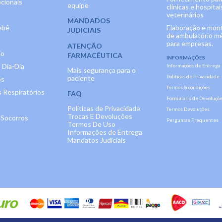
cionais
equipe
clínicas e hospitai
veterinários
MANDADOS
ebê
Elaboração e mo
JUDICIAIS
de ambulatório m
para empresas.
ATENÇÃO
io
FARMACÊUTICA
INFORMAÇÕES
 Dia-Dia
Informações de Entrega
Mais segurança para o
Políticas de Privacidade
paciente
os
Termos & condições
 Respiratórios
FAQ
Formulário de Devoluçõ
Políticas de Privacidade
Termos Devoluções
Trocas E Devoluções
 Socorros
Perguntas Frequentes
Termos De Uso
Informações de Entrega
Mandatos Judiciais