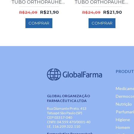
TUBO ORTHOPAUHER 4003 G RECO.P/CALOS SIL
TUBO ORTHOPAUHER 4003 M RECO.P/CALOS SIL
R$21,90
R$21,90
R$24,09
R$24,09
COMPRAR
COMPRAR
PRODUT
Medicam
GLOBAL ORGANIZAÇÃO
Dermocos
FARMACÊUTICA LTDA
Nutrição
Rua Diamante Preto, 413
Perfumar
Tatuapé São Paulo (SP)
CEP 03317-040
Higiene
CNPJ: 04.559.470/0001-40
I.E. 116.209.322.110
Homem
Farmacêutico Responsável: