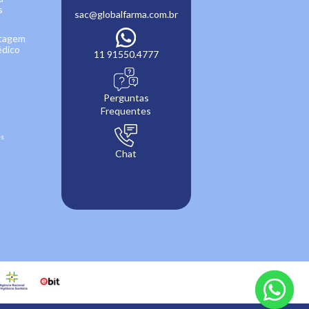
s
sac@globalfarma.com.br
ntagem
édico
11 91550.4777
Perguntas
Frequentes
es
Chat