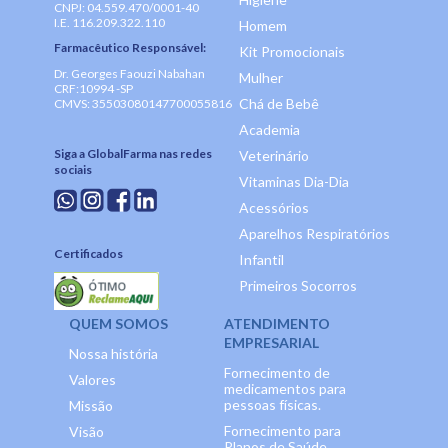
CNPJ: 04.559.470/0001-40
I.E. 116.209.322.110
Homem
Farmacêutico Responsável:
Kit Promocionais
Dr. Georges Faouzi Nabahan
Mulher
CRF:10994 -SP
Chá de Bebê
CMVS: 35503080147700055816
Academia
Siga a GlobalFarma nas redes
Veterinário
sociais
Vitaminas Dia-Dia
Acessórios
Aparelhos Respiratórios
Certificados
Infantil
Primeiros Socorros
QUEM SOMOS
ATENDIMENTO
EMPRESARIAL
Nossa história
Fornecimento de
Valores
medicamentos para
pessoas físicas.
Missão
Fornecimento para
Visão
Planos de Saúde