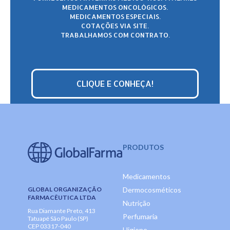
MEDICAMENTOS ONCOLÓGICOS.
MEDICAMENTOS ESPECIAIS.
COTAÇÕES VIA SITE.
TRABALHAMOS COM CONTRATO.
CLIQUE E CONHEÇA!
PRODUTOS
Medicamentos
GLOBAL ORGANIZAÇÃO
Dermocosméticos
FARMACÊUTICA LTDA
Nutrição
Rua Diamante Preto, 413
Perfumaria
Tatuapé São Paulo (SP)
CEP 03317-040
Higiene