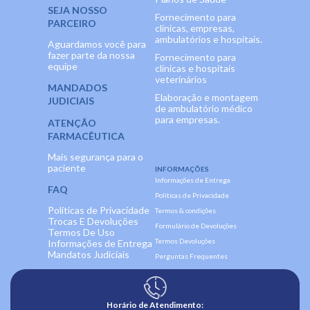
SEJA NOSSO
Fornecimento para
PARCEIRO
clínicas, empresas,
ambulatórios e hospitais.
Aguardamos você para
fazer parte da nossa
Fornecimento para
equipe
clínicas e hospitais
veterinários
MANDADOS
Elaboração e montagem
JUDICIAIS
de ambulatório médico
para empresas.
ATENÇÃO
FARMACÊUTICA
Mais segurança para o
paciente
INFORMAÇÕES
Informações de Entrega
FAQ
Políticas de Privacidade
Políticas de Privacidade
Termos & condições
Trocas E Devoluções
Formulário de Devoluções
Termos De Uso
Termos Devoluções
Informações de Entrega
Mandatos Judiciais
Perguntas Frequentes
Horário de Atendimento: