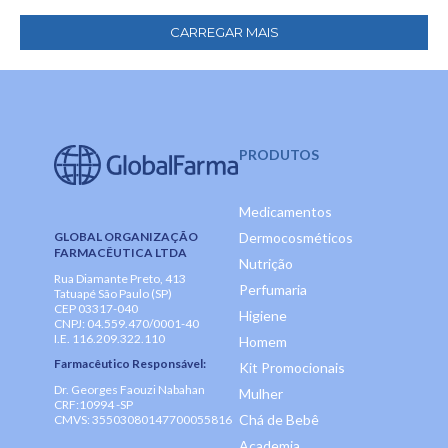
CARREGAR MAIS
PRODUTOS
Medicamentos
GLOBAL ORGANIZAÇÃO
Dermocosméticos
FARMACÊUTICA LTDA
Nutrição
Rua Diamante Preto, 413
Perfumaria
Tatuapé São Paulo (SP)
CEP 03317-040
Higiene
CNPJ: 04.559.470/0001-40
I.E. 116.209.322.110
Homem
Farmacêutico Responsável:
Kit Promocionais
Dr. Georges Faouzi Nabahan
Mulher
CRF:10994 -SP
Chá de Bebê
CMVS: 35503080147700055816
Academia