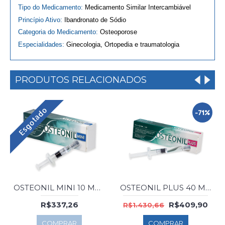
Tipo do Medicamento:
Medicamento
Similar Intercambiável
Princípio Ativo:
Ibandronato de Sódio
Categoria do Medicamento:
Osteoporose
Especialidades:
Ginecologia, Ortopedia e traumatologia
PRODUTOS RELACIONADOS
Esgotado
-71%
OSTEONIL MINI 10 MG INJ. 1X1 ML
OSTEONIL PLUS 40 MG INJ. 1X2 ML
R$337,26
R$409,90
R$1.430,66
COMPRAR
COMPRAR