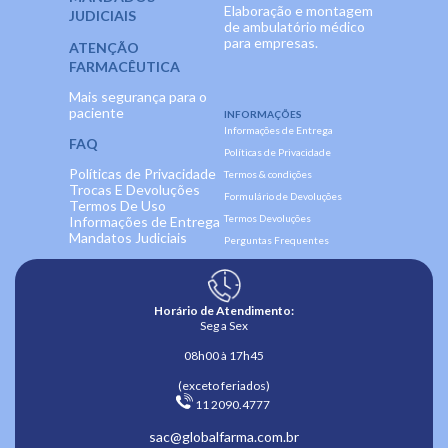
Elaboração e montagem
JUDICIAIS
de ambulatório médico
para empresas.
ATENÇÃO
FARMACÊUTICA
Mais segurança para o
paciente
INFORMAÇÕES
Informações de Entrega
FAQ
Políticas de Privacidade
Políticas de Privacidade
Termos & condições
Trocas E Devoluções
Formulário de Devoluções
Termos De Uso
Termos Devoluções
Informações de Entrega
Mandatos Judiciais
Perguntas Frequentes
Horário de Atendimento:
Seg a Sex
08h00 à 17h45
(exceto feriados)
 11 2090.4777 
sac@globalfarma.com.br