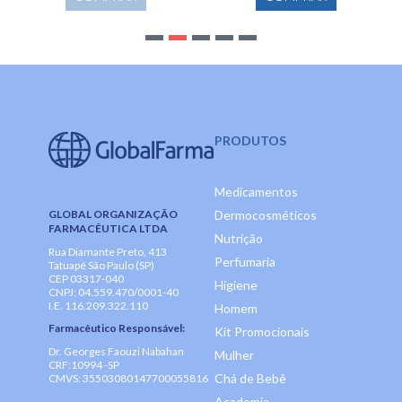
PRODUTOS
Medicamentos
GLOBAL ORGANIZAÇÃO
Dermocosméticos
FARMACÊUTICA LTDA
Nutrição
Rua Diamante Preto, 413
Perfumaria
Tatuapé São Paulo (SP)
CEP 03317-040
Higiene
CNPJ: 04.559.470/0001-40
I.E. 116.209.322.110
Homem
Farmacêutico Responsável:
Kit Promocionais
Dr. Georges Faouzi Nabahan
Mulher
CRF:10994 -SP
Chá de Bebê
CMVS: 35503080147700055816
Academia