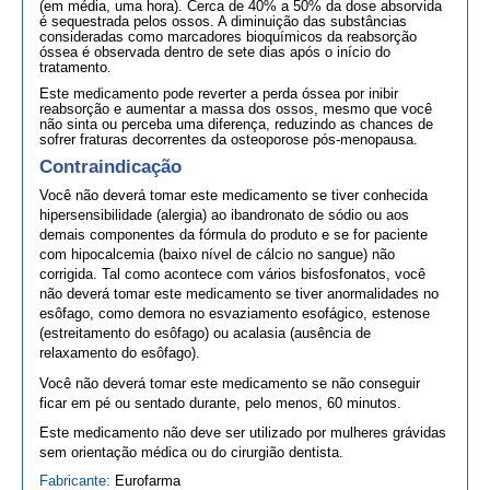
(em média, uma hora). Cerca de 40% a 50% da dose absorvida
é sequestrada pelos ossos. A diminuição das substâncias
consideradas como marcadores bioquímicos da reabsorção
óssea é observada dentro de sete dias após o início do
tratamento.
Este medicamento pode reverter a perda óssea por inibir
reabsorção e aumentar a massa dos ossos, mesmo que você
não sinta ou perceba uma diferença, reduzindo as chances de
sofrer fraturas decorrentes da osteoporose pós-menopausa.
Contraindicação
Você não deverá tomar este medicamento se tiver conhecida
hipersensibilidade (alergia) ao ibandronato de sódio ou aos
demais componentes da fórmula do produto e se for paciente
com hipocalcemia (baixo nível de cálcio no sangue) não
corrigida. Tal como acontece com vários bisfosfonatos, você
não deverá tomar este medicamento se tiver anormalidades no
esôfago, como demora no esvaziamento esofágico, estenose
(estreitamento do esôfago) ou acalasia (ausência de
relaxamento do esôfago).
Você não deverá tomar este medicamento se não conseguir
ficar em pé ou sentado durante, pelo menos, 60 minutos.
Este medicamento não deve ser utilizado por mulheres grávidas
sem orientação médica ou do cirurgião dentista.
Fabricante:
Eurofarma