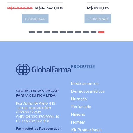
R$4.349,08
R$160,05
R$7.000,00
COMPRAR
COMPRAR
PRODUTOS
Medicamentos
GLOBAL ORGANIZAÇÃO
Dermocosméticos
FARMACÊUTICA LTDA
Nutrição
Rua Diamante Preto, 413
Perfumaria
Tatuapé São Paulo (SP)
CEP 03317-040
Higiene
CNPJ: 04.559.470/0001-40
I.E. 116.209.322.110
Homem
Farmacêutico Responsável:
Kit Promocionais