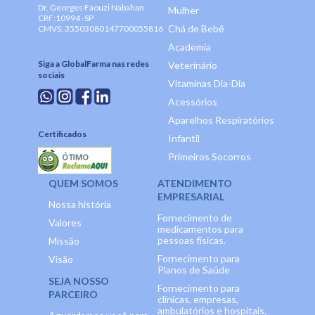
Dr. Georges Faouzi Nabahan
Mulher
CRF:10994 -SP
Chá de Bebê
CMVS: 35503080147700055816
Academia
Siga a GlobalFarma nas redes
Veterinário
sociais
Vitaminas Dia-Dia
Acessórios
Aparelhos Respiratórios
Certificados
Infantil
Primeiros Socorros
QUEM SOMOS
ATENDIMENTO
EMPRESARIAL
Nossa história
Fornecimento de
Valores
medicamentos para
pessoas físicas.
Missão
Fornecimento para
Visão
Planos de Saúde
SEJA NOSSO
Fornecimento para
PARCEIRO
clínicas, empresas,
ambulatórios e hospitais.