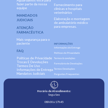
Aguardamos você para
fazer parte da nossa
Fornecimento para
equipe
clínicas e hospitais
veterinários
MANDADOS
Elaboração e montagem
JUDICIAIS
de ambulatório médico
para empresas.
ATENÇÃO
FARMACÊUTICA
Mais segurança para o
paciente
INFORMAÇÕES
Informações de Entrega
FAQ
Políticas de Privacidade
Políticas de Privacidade
Termos & condições
Trocas E Devoluções
Formulário de Devoluções
Termos De Uso
Termos Devoluções
Informações de Entrega
Mandatos Judiciais
Perguntas Frequentes
Horário de Atendimento:
Seg a Sex
08h00 à 17h45