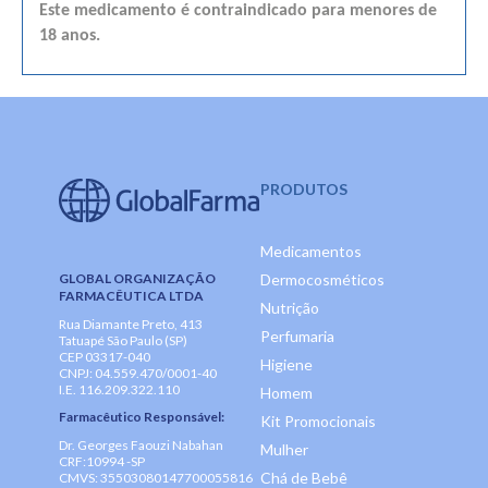
Este medicamento é contraindicado para menores de
18 anos.
PRODUTOS
Medicamentos
GLOBAL ORGANIZAÇÃO
Dermocosméticos
FARMACÊUTICA LTDA
Nutrição
Rua Diamante Preto, 413
Perfumaria
Tatuapé São Paulo (SP)
CEP 03317-040
Higiene
CNPJ: 04.559.470/0001-40
I.E. 116.209.322.110
Homem
Farmacêutico Responsável:
Kit Promocionais
Dr. Georges Faouzi Nabahan
Mulher
CRF:10994 -SP
Chá de Bebê
CMVS: 35503080147700055816