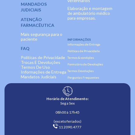
veterinários
MANDADOS
Elaboração e montagem
JUDICIAIS
de ambulatório médico
para empresas.
ATENÇÃO
FARMACÊUTICA
Mais segurança para o
paciente
INFORMAÇÕES
Informações de Entrega
FAQ
Políticas de Privacidade
Políticas de Privacidade
Termos & condições
Trocas E Devoluções
Formulário de Devoluções
Termos De Uso
Termos Devoluções
Informações de Entrega
Mandatos Judiciais
Perguntas Frequentes
Horário de Atendimento:
Seg a Sex
08h00 à 17h45
(exceto feriados)
 11 2090.4777 