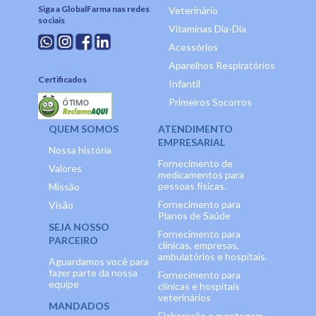
Siga a GlobalFarma nas redes
Veterinário
sociais
Vitaminas Dia-Dia
Acessórios
Aparelhos Respiratórios
Certificados
Infantil
Primeiros Socorros
QUEM SOMOS
ATENDIMENTO
EMPRESARIAL
Nossa história
Fornecimento de
Valores
medicamentos para
pessoas físicas.
Missão
Fornecimento para
Visão
Planos de Saúde
SEJA NOSSO
Fornecimento para
PARCEIRO
clínicas, empresas,
ambulatórios e hospitais.
Aguardamos você para
fazer parte da nossa
Fornecimento para
equipe
clínicas e hospitais
veterinários
MANDADOS
Elaboração e montagem