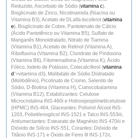
Reduzido, Ascorbato de Sódio (
vitamina c
).
Bisglicinato de Zinco, Nicotinamida (Niacina ou
Vitamina B3), Acetato de DLalfa-tocoferol (
vitamina
e
), Bisglicinato de Cobre, Pantotenato de Cálcio
(Ácido Pantotênico ou Vitamina B5), Sulfato de
Manganês Monoidratado, Nitrato de Tiamina
(Vitamina B1), Acetato de Retinol (Vitamina A),
Riboflavina (Vitamina B2), Cloridrato de Piridoxina
(Vitamina B6), Fitomenadiona (Vitamina K), Ácido
Fólico, Iodeto de Potássio, Colecalciferol (
vitamina
d
">vitamina d3), Molibdato de Sódio Diidratado
(Molibdênio), Picolinato de Cromo, Selenito de
Sódio, D-Biotina (Vitamina H), Cianocobalamina
(Vitamina B12), Estabilizantes: Celulose
Microcristalina INS-460i e Hidroxipropilmetilcelulose
(HPMC) INS-464, Glaceantes: Polivinil Álcool INS-
1203, Polietilenoglicol INS-1521 e Talco INS-553iii,
Antiumectantes: Estearato de Magnésio INS 470iii e
Dióxido de Silício INS-551, Corantes: Dióxido de
Titânio INS-171 e Óxido de Ferro III lNS-172ii,