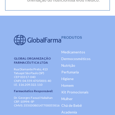
orientação do nutricionista e/ou médico.
PRODUTOS
Medicamentos
GLOBAL ORGANIZAÇÃO
Dermocosméticos
FARMACÊUTICA LTDA
Nutrição
Rua Diamante Preto, 413
Perfumaria
Tatuapé São Paulo (SP)
CEP 03317-040
Higiene
CNPJ: 04.559.470/0001-40
I.E. 116.209.322.110
Homem
Farmacêutico Responsável:
Kit Promocionais
Dr. Georges Faouzi Nabahan
Mulher
CRF:10994 -SP
Chá de Bebê
CMVS: 35503080147700055816
Academia