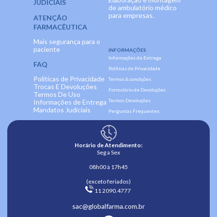
JUDICIAIS
de ambulatório médico
para empresas.
ATENÇÃO
FARMACÊUTICA
Mais segurança para o
paciente
INFORMAÇÕES
Informações de Entrega
FAQ
Políticas de Privacidade
Políticas de Privacidade
Termos & condições
Trocas E Devoluções
Formulário de Devoluções
Termos De Uso
Termos Devoluções
Informações de Entrega
Mandatos Judiciais
Perguntas Frequentes
Horário de Atendimento:
Seg a Sex
08h00 à 17h45
(exceto feriados)
 11 2090.4777 
sac@globalfarma.com.br