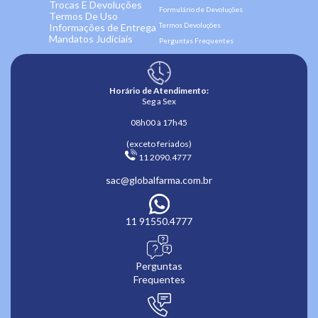
Trocas E Devoluções
Formulário de Devoluções
Termos De Uso
Termos Devoluções
Informações de Entrega
Mandatos Judiciais
Perguntas Frequentes
Horário de Atendimento:
Seg a Sex
08h00 à 17h45
(exceto feriados)
 11 2090.4777 
sac@globalfarma.com.br
11 91550.4777
Perguntas
Frequentes