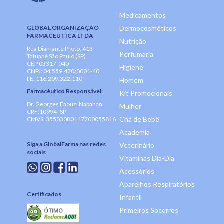
Medicamentos
GLOBAL ORGANIZAÇÃO
Dermocosméticos
FARMACÊUTICA LTDA
Nutrição
Rua Diamante Preto, 413
Perfumaria
Tatuapé São Paulo (SP)
CEP 03317-040
Higiene
CNPJ: 04.559.470/0001-40
I.E. 116.209.322.110
Homem
Farmacêutico Responsável:
Kit Promocionais
Dr. Georges Faouzi Nabahan
Mulher
CRF:10994 -SP
Chá de Bebê
CMVS: 35503080147700055816
Academia
Siga a GlobalFarma nas redes
Veterinário
sociais
Vitaminas Dia-Dia
Acessórios
Aparelhos Respiratórios
Certificados
Infantil
Primeiros Socorros