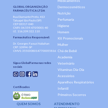
Medicamentos
GLOBAL ORGANIZAÇÃO
Dermocosméticos
FARMACÊUTICA LTDA
Nutrição
Rua Diamante Preto, 413
Perfumaria
Tatuapé São Paulo (SP)
CEP 03317-040
Higiene
CNPJ: 04.559.470/0001-40
I.E. 116.209.322.110
Homem
Farmacêutico Responsável:
Kit Promocionais
Dr. Georges Faouzi Nabahan
Mulher
CRF:10994 -SP
Chá de Bebê
CMVS: 35503080147700055816
Academia
Siga a GlobalFarma nas redes
Veterinário
sociais
Vitaminas Dia-Dia
Acessórios
Aparelhos Respiratórios
Certificados
Infantil
Primeiros Socorros
QUEM SOMOS
ATENDIMENTO