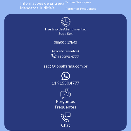
Termos Devoluções
Informações de Entrega
Mandatos Judiciais
Perguntas Frequentes
Horário de Atendimento:
Seg a Sex
08h00 à 17h45
(exceto feriados)
 11 2090.4777 
sac@globalfarma.com.br
11 91550.4777
Perguntas
Frequentes
Chat