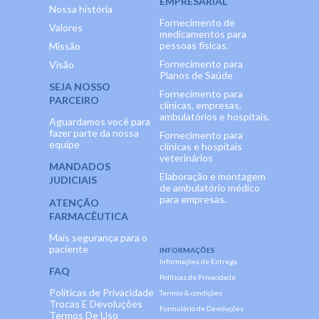
EMPRESARIAL
Nossa história
Fornecimento de
Valores
medicamentos para
pessoas físicas.
Missão
Fornecimento para
Visão
Planos de Saúde
SEJA NOSSO
Fornecimento para
PARCEIRO
clínicas, empresas,
ambulatórios e hospitais.
Aguardamos você para
fazer parte da nossa
Fornecimento para
equipe
clínicas e hospitais
veterinários
MANDADOS
Elaboração e montagem
JUDICIAIS
de ambulatório médico
para empresas.
ATENÇÃO
FARMACÊUTICA
Mais segurança para o
paciente
INFORMAÇÕES
Informações de Entrega
FAQ
Políticas de Privacidade
Políticas de Privacidade
Termos & condições
Trocas E Devoluções
Formulário de Devoluções
Termos De Uso