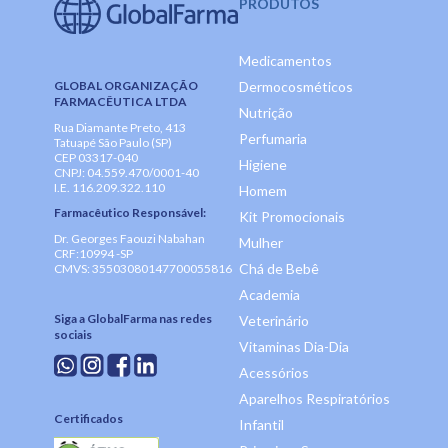
PRODUTOS
Medicamentos
GLOBAL ORGANIZAÇÃO
Dermocosméticos
FARMACÊUTICA LTDA
Nutrição
Rua Diamante Preto, 413
Perfumaria
Tatuapé São Paulo (SP)
CEP 03317-040
Higiene
CNPJ: 04.559.470/0001-40
I.E. 116.209.322.110
Homem
Farmacêutico Responsável:
Kit Promocionais
Dr. Georges Faouzi Nabahan
Mulher
CRF:10994 -SP
Chá de Bebê
CMVS: 35503080147700055816
Academia
Siga a GlobalFarma nas redes
Veterinário
sociais
Vitaminas Dia-Dia
Acessórios
Aparelhos Respiratórios
Certificados
Infantil