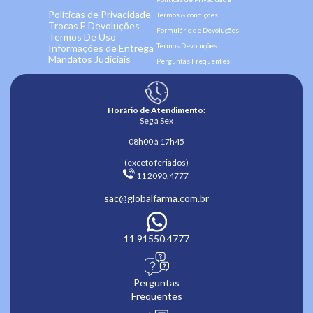
Políticas de Privacidade
Termos & condições
Trocas E Devoluções
Formulário de Devoluções
Termos De Uso
Termos Devoluções
Informações de Entrega
Mandatos Judiciais
Perguntas Frequentes
Horário de Atendimento:
Seg a Sex
08h00 à 17h45
(exceto feriados)
 11 2090.4777 
sac@globalfarma.com.br
11 91550.4777
Perguntas
Frequentes