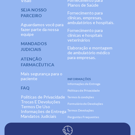
Fornecimento para
Visão
Planos de Saúde
SEJA NOSSO
Fornecimento para
PARCEIRO
clínicas, empresas,
ambulatórios e hospitais.
Aguardamos você para
fazer parte da nossa
Fornecimento para
equipe
clínicas e hospitais
veterinários
MANDADOS
Elaboração e montagem
JUDICIAIS
de ambulatório médico
para empresas.
ATENÇÃO
FARMACÊUTICA
Mais segurança para o
paciente
INFORMAÇÕES
Informações de Entrega
FAQ
Políticas de Privacidade
Políticas de Privacidade
Termos & condições
Trocas E Devoluções
Formulário de Devoluções
Termos De Uso
Termos Devoluções
Informações de Entrega
Mandatos Judiciais
Perguntas Frequentes