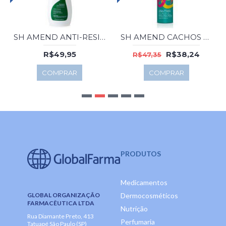
SH AMEND ANTI-RESIDUO 275ML
SH AMEND CACHOS 250ML
R$49,95
R$38,24
R$47,35
COMPRAR
COMPRAR
PRODUTOS
Medicamentos
GLOBAL ORGANIZAÇÃO
Dermocosméticos
FARMACÊUTICA LTDA
Nutrição
Rua Diamante Preto, 413
Perfumaria
Tatuapé São Paulo (SP)