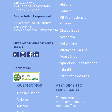
CEP 03317-040
Higiene
CNPJ: 04.559.470/0001-40
I.E. 116.209.322.110
Homem
Farmacêutico Responsável:
Kit Promocionais
Dr. Georges Faouzi Nabahan
Mulher
CRF:10994 -SP
Chá de Bebê
CMVS: 35503080147700055816
Academia
Siga a GlobalFarma nas redes
Veterinário
sociais
Vitaminas Dia-Dia
Acessórios
Aparelhos Respiratórios
Certificados
Infantil
Primeiros Socorros
QUEM SOMOS
ATENDIMENTO
EMPRESARIAL
Nossa história
Fornecimento de
Valores
medicamentos para
pessoas físicas.
Missão