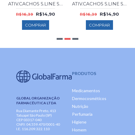
ATIV.CACHOS S.LINE SOS COCO 300ML
ATIV.CACHOS S.LINE SOS OL.MANGA 300ML
R$14,90
R$14,90
R$16,39
R$16,39
COMPRAR
COMPRAR
PRODUTOS
Medicamentos
GLOBAL ORGANIZAÇÃO
Dermocosméticos
FARMACÊUTICA LTDA
Nutrição
Rua Diamante Preto, 413
Perfumaria
Tatuapé São Paulo (SP)
CEP 03317-040
Higiene
CNPJ: 04.559.470/0001-40
I.E. 116.209.322.110
Homem