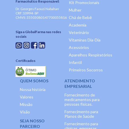
Farmacêutico Responsável:
Kit Promocionais
Dr. Georges Faouzi Nabahan
Mulher
CRF:10994 -SP
Chá de Bebê
CMVS: 35503080147700055816
Academia
Siga a GlobalFarma nas redes
Veterinário
sociais
Vitaminas Dia-Dia
Acessórios
Aparelhos Respiratórios
Certificados
Infantil
Primeiros Socorros
QUEM SOMOS
ATENDIMENTO
EMPRESARIAL
Nossa história
Fornecimento de
Valores
medicamentos para
pessoas físicas.
Missão
Fornecimento para
Visão
Planos de Saúde
SEJA NOSSO
Fornecimento para
PARCEIRO
clínicas, empresas,