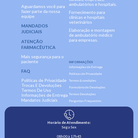
ambulatórios e hospitais.
Aguardamos você para
fazer parte da nossa
Fornecimento para
equipe
clínicas e hospitais
veterinários
MANDADOS
Elaboração e montagem
JUDICIAIS
de ambulatório médico
para empresas.
ATENÇÃO
FARMACÊUTICA
Mais segurança para o
paciente
INFORMAÇÕES
Informações de Entrega
FAQ
Políticas de Privacidade
Políticas de Privacidade
Termos & condições
Trocas E Devoluções
Formulário de Devoluções
Termos De Uso
Termos Devoluções
Informações de Entrega
Mandatos Judiciais
Perguntas Frequentes
Horário de Atendimento:
Seg a Sex
08h00 à 17h45