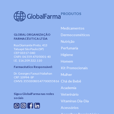
PRODUTOS
Medicamentos
GLOBAL ORGANIZAÇÃO
Dermocosméticos
FARMACÊUTICA LTDA
Nutrição
Rua Diamante Preto, 413
Perfumaria
Tatuapé São Paulo (SP)
CEP 03317-040
Higiene
CNPJ: 04.559.470/0001-40
I.E. 116.209.322.110
Homem
Farmacêutico Responsável:
Kit Promocionais
Dr. Georges Faouzi Nabahan
Mulher
CRF:10994 -SP
Chá de Bebê
CMVS: 35503080147700055816
Academia
Siga a GlobalFarma nas redes
Veterinário
sociais
Vitaminas Dia-Dia
Acessórios