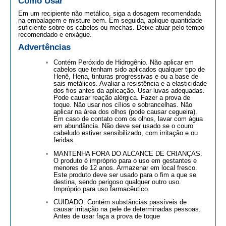
Como Usar
Em um recipiente não metálico, siga a dosagem recomendada
na embalagem e misture bem. Em seguida, aplique quantidade
suficiente sobre os cabelos ou mechas. Deixe atuar pelo tempo
recomendado e enxágue.
Advertências
Contém Peróxido de Hidrogênio. Não aplicar em
cabelos que tenham sido aplicados qualquer tipo de
Henê, Hena, tinturas progressivas e ou a base de
sais metálicos. Avaliar a resistência e a elasticidade
dos fios antes da aplicação. Usar luvas adequadas.
Pode causar reação alérgica. Fazer a prova de
toque. Não usar nos cílios e sobrancelhas. Não
aplicar na área dos olhos (pode causar cegueira).
Em caso de contato com os olhos, lavar com água
em abundância. Não deve ser usado se o couro
cabeludo estiver sensibilizado, com irritação e ou
feridas.
MANTENHA FORA DO ALCANCE DE CRIANÇAS.
O produto é impróprio para o uso em gestantes e
menores de 12 anos. Armazenar em local fresco.
Este produto deve ser usado para o fim a que se
destina, sendo perigoso qualquer outro uso.
Impróprio para uso farmacêutico.
CUIDADO: Contém substâncias passíveis de
causar irritação na pele de determinadas pessoas.
Antes de usar faça a prova de toque