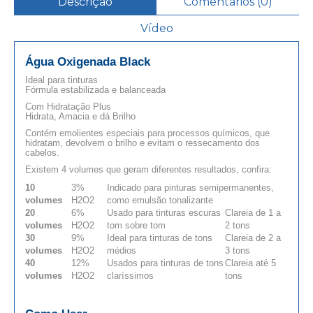
Descrição
Comentários (0)
Vídeo
Água Oxigenada
Black
Ideal para tinturas
Fórmula estabilizada e balanceada
Com Hidratação Plus
Hidrata, Amacia e dá Brilho
Contém emolientes especiais para processos químicos, que
hidratam, devolvem o brilho e evitam o ressecamento dos
cabelos.
Existem 4 volumes que geram diferentes resultados, confira:
10
3%
Indicado para pinturas semipermanentes,
volumes
H2O2
como emulsão tonalizante
20
6%
Usado para tinturas escuras
Clareia de 1 a
volumes
H2O2
tom sobre tom
2 tons
30
9%
Ideal para tinturas de tons
Clareia de 2 a
volumes
H2O2
médios
3 tons
40
12%
Usados para tinturas de tons
Clareia até 5
volumes
H2O2
claríssimos
tons