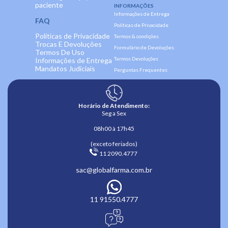
paciente
INFORMAÇÕES
Informações de Entrega
FAQ
Políticas de Privacidade
Políticas de Privacidade
Termos & condições
Trocas E Devoluções
Formulário de Devoluções
Termos De Uso
Termos Devoluções
Informações de Entrega
Mandatos Judiciais
Perguntas Frequentes
Horário de Atendimento:
Seg a Sex
08h00 à 17h45
(exceto feriados)
 11 2090.4777 
sac@globalfarma.com.br
11 91550.4777