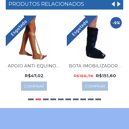
PRODUTOS RELACIONADOS
Esgotado
Esgotado
-9%
APOIO ANTI-EQUINO DILEPE DL 021 P LATEX
BOTA IMOBILIZADORA DILEPE DL 040 G LONGA
R$47,02
R$151,60
R$166,76
COMPRAR
COMPRAR