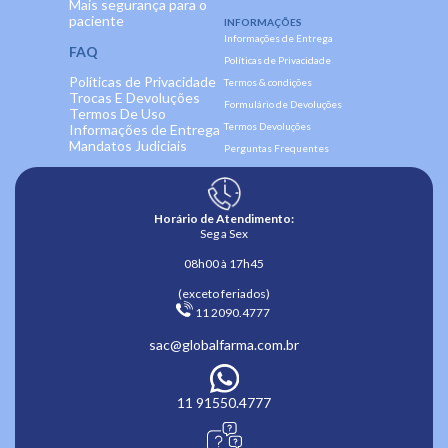
Mais segurança para o
paciente
INFORMAÇÕES
Informações de Entrega
FAQ
Políticas de Privacidade
Políticas de Privacidade
Termos & condições
Trocas E Devoluções
Formulário de Devoluções
Termos De Uso
Termos Devoluções
Informações de Entrega
Mandatos Judiciais
Perguntas Frequentes
Horário de Atendimento:
Seg a Sex
08h00 à 17h45
(exceto feriados)
 11 2090.4777 
sac@globalfarma.com.br
11 91550.4777