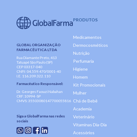
PRODUTOS
Medicamentos
GLOBAL ORGANIZAÇÃO
Dermocosméticos
FARMACÊUTICA LTDA
Nutrição
Rua Diamante Preto, 413
Perfumaria
Tatuapé São Paulo (SP)
CEP 03317-040
Higiene
CNPJ: 04.559.470/0001-40
I.E. 116.209.322.110
Homem
Farmacêutico Responsável:
Kit Promocionais
Dr. Georges Faouzi Nabahan
Mulher
CRF:10994 -SP
Chá de Bebê
CMVS: 35503080147700055816
Academia
Siga a GlobalFarma nas redes
Veterinário
sociais
Vitaminas Dia-Dia
Acessórios