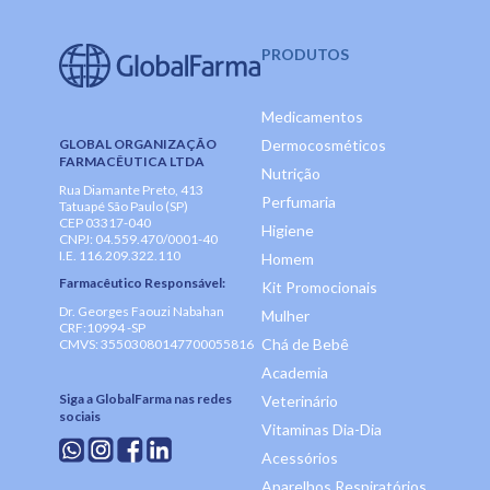
PRODUTOS
Medicamentos
GLOBAL ORGANIZAÇÃO
Dermocosméticos
FARMACÊUTICA LTDA
Nutrição
Rua Diamante Preto, 413
Perfumaria
Tatuapé São Paulo (SP)
CEP 03317-040
Higiene
CNPJ: 04.559.470/0001-40
I.E. 116.209.322.110
Homem
Farmacêutico Responsável:
Kit Promocionais
Dr. Georges Faouzi Nabahan
Mulher
CRF:10994 -SP
Chá de Bebê
CMVS: 35503080147700055816
Academia
Siga a GlobalFarma nas redes
Veterinário
sociais
Vitaminas Dia-Dia
Acessórios
Aparelhos Respiratórios