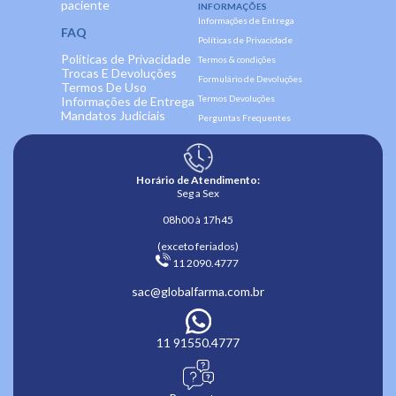
paciente
INFORMAÇÕES
Informações de Entrega
FAQ
Políticas de Privacidade
Políticas de Privacidade
Termos & condições
Trocas E Devoluções
Formulário de Devoluções
Termos De Uso
Termos Devoluções
Informações de Entrega
Mandatos Judiciais
Perguntas Frequentes
Horário de Atendimento:
Seg a Sex
08h00 à 17h45
(exceto feriados)
 11 2090.4777 
sac@globalfarma.com.br
11 91550.4777