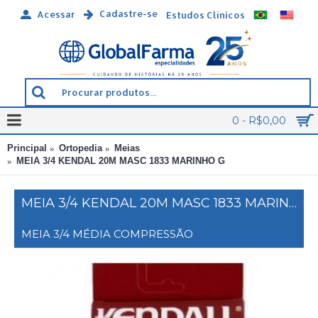
Cadastre-se
Acessar
Estudos Clínicos
0 - R$0,00
Principal
Ortopedia
Meias
MEIA 3/4 KENDAL 20M MASC 1833 MARINHO G
MEIA 3/4 KENDAL 20M MASC 1833 MARINHO G
MEIA 3/4 MÉDIA COMPRESSÃO