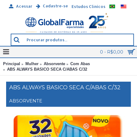
Cadastre-se
Acessar
Estudos Clínicos
0 - R$0,00
Principal
Mulher
Absorvente
Com Abas
ABS ALWAYS BASICO SECA C/ABAS C/32
ABS ALWAYS BASICO SECA C/ABAS C/32
ABSORVENTE