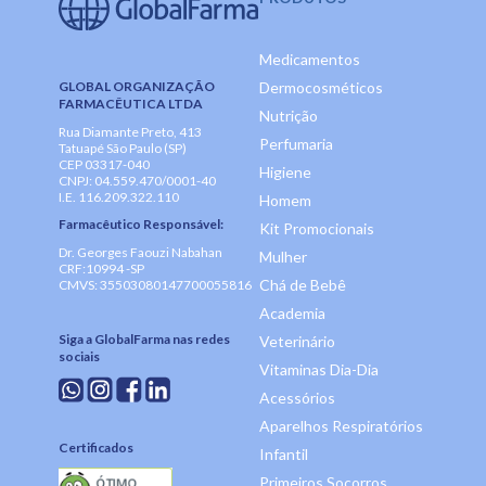
Medicamentos
GLOBAL ORGANIZAÇÃO
Dermocosméticos
FARMACÊUTICA LTDA
Nutrição
Rua Diamante Preto, 413
Perfumaria
Tatuapé São Paulo (SP)
CEP 03317-040
Higiene
CNPJ: 04.559.470/0001-40
I.E. 116.209.322.110
Homem
Farmacêutico Responsável:
Kit Promocionais
Dr. Georges Faouzi Nabahan
Mulher
CRF:10994 -SP
Chá de Bebê
CMVS: 35503080147700055816
Academia
Siga a GlobalFarma nas redes
Veterinário
sociais
Vitaminas Dia-Dia
Acessórios
Aparelhos Respiratórios
Certificados
Infantil
Primeiros Socorros