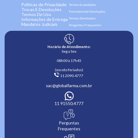
Políticas de Privacidade
Termos & condições
Trocas E Devoluções
Formulário de Devoluções
Termos De Uso
Termos Devoluções
Informações de Entrega
Mandatos Judiciais
Perguntas Frequentes
Horário de Atendimento:
Seg a Sex
08h00 à 17h45
(exceto feriados)
 11 2090.4777 
sac@globalfarma.com.br
11 91550.4777
Perguntas
Frequentes