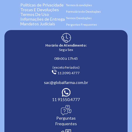
Políticas de Privacidade
Termos & condições
Trocas E Devoluções
Formulário de Devoluções
Termos De Uso
Termos Devoluções
Informações de Entrega
Mandatos Judiciais
Perguntas Frequentes
Horário de Atendimento:
Seg a Sex
08h00 à 17h45
(exceto feriados)
 11 2090.4777 
sac@globalfarma.com.br
11 91550.4777
Perguntas
Frequentes