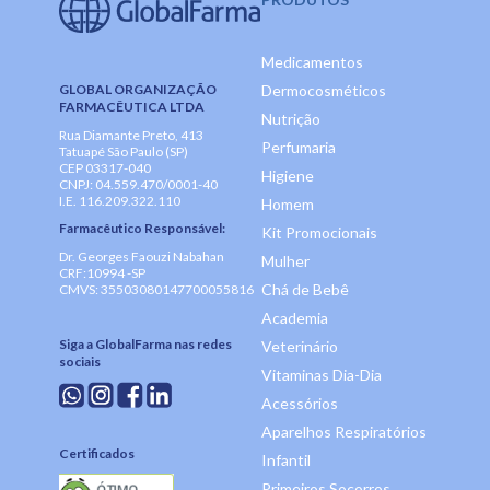
Medicamentos
GLOBAL ORGANIZAÇÃO
Dermocosméticos
FARMACÊUTICA LTDA
Nutrição
Rua Diamante Preto, 413
Perfumaria
Tatuapé São Paulo (SP)
CEP 03317-040
Higiene
CNPJ: 04.559.470/0001-40
I.E. 116.209.322.110
Homem
Farmacêutico Responsável:
Kit Promocionais
Dr. Georges Faouzi Nabahan
Mulher
CRF:10994 -SP
Chá de Bebê
CMVS: 35503080147700055816
Academia
Siga a GlobalFarma nas redes
Veterinário
sociais
Vitaminas Dia-Dia
Acessórios
Aparelhos Respiratórios
Certificados
Infantil
Primeiros Socorros