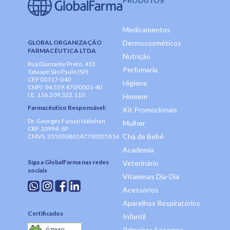
PRODUTOS
Medicamentos
GLOBAL ORGANIZAÇÃO
Dermocosméticos
FARMACÊUTICA LTDA
Nutrição
Rua Diamante Preto, 413
Perfumaria
Tatuapé São Paulo (SP)
CEP 03317-040
Higiene
CNPJ: 04.559.470/0001-40
I.E. 116.209.322.110
Homem
Farmacêutico Responsável:
Kit Promocionais
Dr. Georges Faouzi Nabahan
Mulher
CRF:10994 -SP
Chá de Bebê
CMVS: 35503080147700055816
Academia
Siga a GlobalFarma nas redes
Veterinário
sociais
Vitaminas Dia-Dia
Acessórios
Aparelhos Respiratórios
Certificados
Infantil
Primeiros Socorros