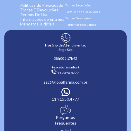
Políticas de Privacidade
Termos & condições
Trocas E Devoluções
Formulário de Devoluções
Termos De Uso
Termos Devoluções
Informações de Entrega
Mandatos Judiciais
Perguntas Frequentes
Horário de Atendimento:
Seg a Sex
08h00 à 17h45
(exceto feriados)
 11 2090.4777 
sac@globalfarma.com.br
11 91550.4777
Perguntas
Frequentes