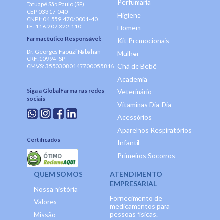
Perfumaria
Tatuapé São Paulo (SP)
CEP 03317-040
Higiene
CNPJ: 04.559.470/0001-40
I.E. 116.209.322.110
Homem
Farmacêutico Responsável:
Kit Promocionais
Dr. Georges Faouzi Nabahan
Mulher
CRF:10994 -SP
Chá de Bebê
CMVS: 35503080147700055816
Academia
Siga a GlobalFarma nas redes
Veterinário
sociais
Vitaminas Dia-Dia
Acessórios
Aparelhos Respiratórios
Certificados
Infantil
Primeiros Socorros
QUEM SOMOS
ATENDIMENTO
EMPRESARIAL
Nossa história
Fornecimento de
Valores
medicamentos para
pessoas físicas.
Missão