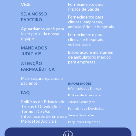
Fornecimento para
Visão
Planos de Saúde
SEJA NOSSO
Fornecimento para
PARCEIRO
clínicas, empresas,
ambulatórios e hospitais.
Aguardamos você para
fazer parte da nossa
Fornecimento para
equipe
clínicas e hospitais
veterinários
MANDADOS
Elaboração e montagem
JUDICIAIS
de ambulatório médico
para empresas.
ATENÇÃO
FARMACÊUTICA
Mais segurança para o
paciente
INFORMAÇÕES
Informações de Entrega
FAQ
Políticas de Privacidade
Políticas de Privacidade
Termos & condições
Trocas E Devoluções
Formulário de Devoluções
Termos De Uso
Termos Devoluções
Informações de Entrega
Mandatos Judiciais
Perguntas Frequentes