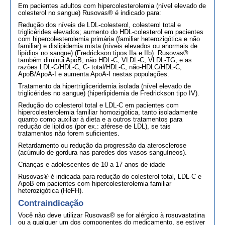
Em pacientes adultos com hipercolesterolemia (nível elevado de
colesterol no sangue) Rusovas® é indicado para:
Redução dos níveis de LDL-colesterol, colesterol total e
triglicérides elevados; aumento do HDL-colesterol em pacientes
com hipercolesterolemia primária (familiar heterozigótica e não
familiar) e dislipidemia mista (níveis elevados ou anormais de
lipídios no sangue) (Fredrickson tipos IIa e IIb). Rusovas®
também diminui ApoB, não HDL-C, VLDL-C, VLDL-TG, e as
razões LDL-C/HDL-C, C- total/HDL-C, não-HDLC/HDL-C,
ApoB/ApoA-I e aumenta ApoA-I nestas populações.
Tratamento da hipertrigliceridemia isolada (nível elevado de
triglicérides no sangue) (hiperlipidemia de Fredrickson tipo IV).
Redução do colesterol total e LDL-C em pacientes com
hipercolesterolemia familiar homozigótica, tanto isoladamente
quanto como auxiliar à dieta e a outros tratamentos para
redução de lipídios (por ex.: aférese de LDL), se tais
tratamentos não forem suficientes.
Retardamento ou redução da progressão da aterosclerose
(acúmulo de gordura nas paredes dos vasos sanguíneos).
Crianças e adolescentes de 10 a 17 anos de idade
Rusovas® é indicada para redução do colesterol total, LDL-C e
ApoB em pacientes com hipercolesterolemia familiar
heterozigótica (HeFH).
Contraindicação
Você não deve utilizar Rusovas® se for alérgico à rosuvastatina
ou a qualquer um dos componentes do medicamento, se estiver