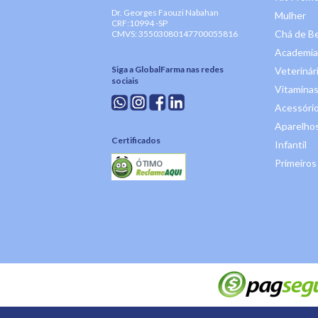
Dr. Georges Faouzi Nabahan
Mulher
CRF:10994 -SP
Chá de B
CMVS: 35503080147700055816
Academia
Siga a GlobalFarma nas redes
Veterinár
sociais
Vitaminas
Acessóri
Aparelhos
Certificados
Infantil
Primeiros