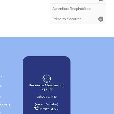
Aparelhos Respiratórios
+
Primeiro Socorros
ra
Horário de Atendimento:
a
Seg a Sex
a
08h00 à 17h45
,
(exceto feriados)
pitais.
 11 2090.4777 
a