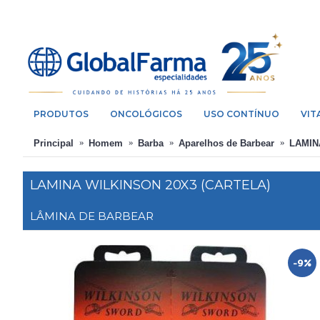
PRODUTOS
ONCOLÓGICOS
USO CONTÍNUO
VIT
Principal
Homem
Barba
Aparelhos de Barbear
LAMIN
LAMINA WILKINSON 20X3 (CARTELA)
LÂMINA DE BARBEAR
-9%