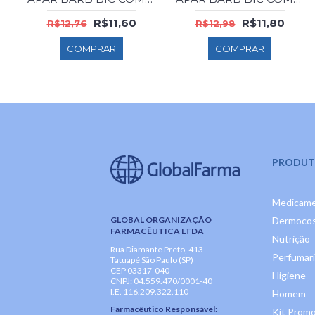
R$11,60
R$11,80
R$12,76
R$12,98
COMPRAR
COMPRAR
PRODUT
Medicam
GLOBAL ORGANIZAÇÃO
Dermocos
FARMACÊUTICA LTDA
Nutrição
Rua Diamante Preto, 413
Perfumar
Tatuapé São Paulo (SP)
CEP 03317-040
Higiene
CNPJ: 04.559.470/0001-40
I.E. 116.209.322.110
Homem
Farmacêutico Responsável:
Kit Promo