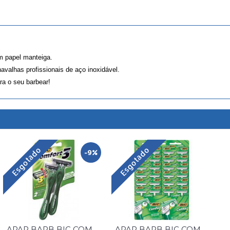
m papel manteiga.
avalhas profissionais de aço inoxidável.
ra o seu barbear!
Esgotado
Esgotado
-9%
APAR BARB BIC COMFORT 3 SENSIVEL 2 UNID
APAR BARB BIC COMFORT TWIN SENSIV C/24