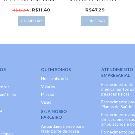
R$11,40
R$47,29
R$12,54
COMPRAR
COMPRAR
OS
QUEM SOMOS
ATENDIMENTO
EMPRESARIAL
Nossa história
Fornecimento de
Valores
entos
medicamentos pa
pessoas físicas.
Missão
méticos
Fornecimento par
Visão
Planos de Saúde
ia
SEJA NOSSO
Fornecimento par
PARCEIRO
clínicas, empresas
ambulatórios e hos
Aguardamos você para
fazer parte da nossa
Fornecimento par
cionais