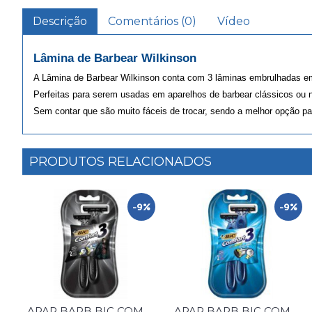
Descrição
Comentários (0)
Vídeo
Lâmina de Barbear Wilkinson
A Lâmina de Barbear Wilkinson conta com 3 lâminas embrulhadas e
Perfeitas para serem usadas em aparelhos de barbear clássicos ou n
Sem contar que são muito fáceis de trocar, sendo a melhor opção pa
PRODUTOS RELACIONADOS
-9%
-9%
APAR BARB BIC COMFORT 3 BLACK 2 UNID
APAR BARB BIC COMFORT 3 NORMAL 2 UNID