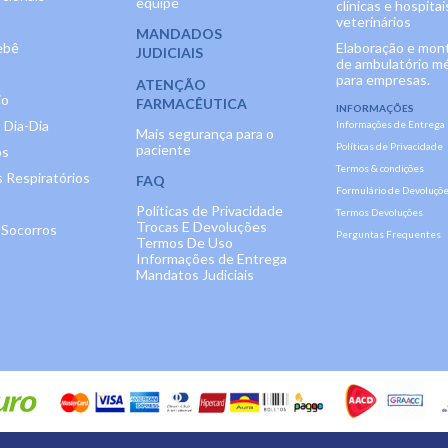
equipe
clínicas e hospitai
veterinários
MANDADOS
ebê
Elaboração e mo
JUDICIAIS
de ambulatório m
para empresas.
ATENÇÃO
io
FARMACÊUTICA
INFORMAÇÕES
 Dia-Dia
Informações de Entrega
Mais segurança para o
Políticas de Privacidade
paciente
os
Termos & condições
 Respiratórios
FAQ
Formulário de Devoluçõ
Políticas de Privacidade
Termos Devoluções
Trocas E Devoluções
 Socorros
Perguntas Frequentes
Termos De Uso
Informações de Entrega
Mandatos Judiciais