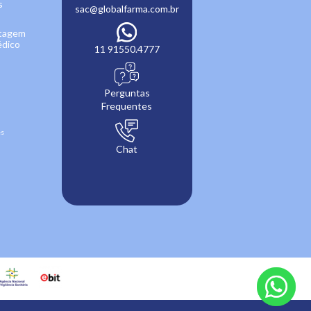
s
sac@globalfarma.com.br
ntagem
édico
11 91550.4777
Perguntas
Frequentes
es
Chat