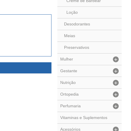
Creme de Barbear
Loção
Desodorantes
Meias
Preservativos
+
Mulher
+
Gestante
+
Nutrição
+
Ortopedia
+
Perfumaria
Vitaminas e Suplementos
+
Acessórios