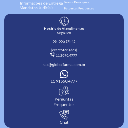
Termos Devoluções
Informações de Entrega
Mandatos Judiciais
Perguntas Frequentes
Horário de Atendimento:
Seg a Sex
08h00 à 17h45
(exceto feriados)
 11 2090.4777 
sac@globalfarma.com.br
11 91550.4777
Perguntas
Frequentes
Chat