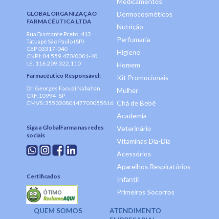
Medicamentos
GLOBAL ORGANIZAÇÃO
Dermocosméticos
FARMACÊUTICA LTDA
Nutrição
Rua Diamante Preto, 413
Perfumaria
Tatuapé São Paulo (SP)
CEP 03317-040
Higiene
CNPJ: 04.559.470/0001-40
I.E. 116.209.322.110
Homem
Farmacêutico Responsável:
Kit Promocionais
Dr. Georges Faouzi Nabahan
Mulher
CRF:10994 -SP
Chá de Bebê
CMVS: 35503080147700055816
Academia
Siga a GlobalFarma nas redes
Veterinário
sociais
Vitaminas Dia-Dia
Acessórios
Aparelhos Respiratórios
Certificados
Infantil
Primeiros Socorros
QUEM SOMOS
ATENDIMENTO