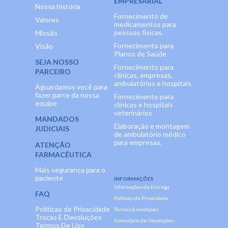
EMPRESARIAL
Nossa história
Fornecimento de
Valores
medicamentos para
pessoas físicas.
Missão
Fornecimento para
Visão
Planos de Saúde
SEJA NOSSO
Fornecimento para
PARCEIRO
clínicas, empresas,
ambulatórios e hospitais.
Aguardamos você para
fazer parte da nossa
Fornecimento para
equipe
clínicas e hospitais
veterinários
MANDADOS
Elaboração e montagem
JUDICIAIS
de ambulatório médico
para empresas.
ATENÇÃO
FARMACÊUTICA
Mais segurança para o
paciente
INFORMAÇÕES
Informações de Entrega
FAQ
Políticas de Privacidade
Políticas de Privacidade
Termos & condições
Trocas E Devoluções
Formulário de Devoluções
Termos De Uso