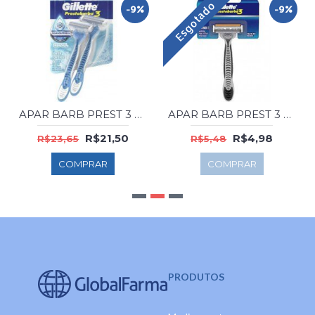
Esgotado
-9%
-9%
APAR BARB PREST 3 LAM ICE C/2
APAR BARB PREST 3 LAM MASC C/1
R$21,50
R$4,98
R$23,65
R$5,48
COMPRAR
COMPRAR
PRODUTOS