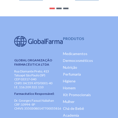
PRODUTOS
Medicamentos
GLOBAL ORGANIZAÇÃO
Dermocosméticos
FARMACÊUTICA LTDA
Nutrição
Rua Diamante Preto, 413
Perfumaria
Tatuapé São Paulo (SP)
CEP 03317-040
Higiene
CNPJ: 04.559.470/0001-40
I.E. 116.209.322.110
Homem
Farmacêutico Responsável:
Kit Promocionais
Dr. Georges Faouzi Nabahan
Mulher
CRF:10994 -SP
Chá de Bebê
CMVS: 35503080147700055816
Academia