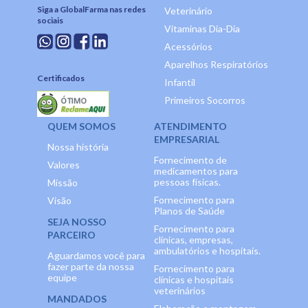
Siga a GlobalFarma nas redes
Veterinário
sociais
Vitaminas Dia-Dia
Acessórios
Aparelhos Respiratórios
Certificados
Infantil
Primeiros Socorros
QUEM SOMOS
ATENDIMENTO
EMPRESARIAL
Nossa história
Fornecimento de
Valores
medicamentos para
pessoas físicas.
Missão
Fornecimento para
Visão
Planos de Saúde
SEJA NOSSO
Fornecimento para
PARCEIRO
clínicas, empresas,
ambulatórios e hospitais.
Aguardamos você para
fazer parte da nossa
Fornecimento para
equipe
clínicas e hospitais
veterinários
MANDADOS