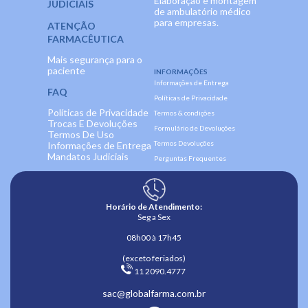
Elaboração e montagem
JUDICIAIS
de ambulatório médico
para empresas.
ATENÇÃO
FARMACÊUTICA
Mais segurança para o
paciente
INFORMAÇÕES
Informações de Entrega
FAQ
Políticas de Privacidade
Políticas de Privacidade
Termos & condições
Trocas E Devoluções
Formulário de Devoluções
Termos De Uso
Termos Devoluções
Informações de Entrega
Mandatos Judiciais
Perguntas Frequentes
Horário de Atendimento:
Seg a Sex
08h00 à 17h45
(exceto feriados)
 11 2090.4777 
sac@globalfarma.com.br