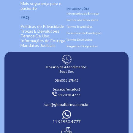
Mais segurança para o
paciente
INFORMAÇÕES
Informações de Entrega
FAQ
Políticas de Privacidade
Políticas de Privacidade
Termos & condições
Trocas E Devoluções
Formulário de Devoluções
Termos De Uso
Termos Devoluções
Informações de Entrega
Mandatos Judiciais
Perguntas Frequentes
Horário de Atendimento:
Seg a Sex
08h00 à 17h45
(exceto feriados)
 11 2090.4777 
sac@globalfarma.com.br
11 91550.4777