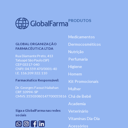
PRODUTOS
Medicamentos
GLOBAL ORGANIZAÇÃO
Dermocosméticos
FARMACÊUTICA LTDA
Nutrição
Rua Diamante Preto, 413
Perfumaria
Tatuapé São Paulo (SP)
CEP 03317-040
Higiene
CNPJ: 04.559.470/0001-40
I.E. 116.209.322.110
Homem
Farmacêutico Responsável:
Kit Promocionais
Dr. Georges Faouzi Nabahan
Mulher
CRF:10994 -SP
Chá de Bebê
CMVS: 35503080147700055816
Academia
Siga a GlobalFarma nas redes
Veterinário
sociais
Vitaminas Dia-Dia
Acessórios