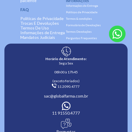
paciente
INFORMAÇÕES
Informações de Entrega
FAQ
Políticas de Privacidade
Políticas de Privacidade
Termos & condições
Trocas E Devoluções
Formulário de Devoluções
Termos De Uso
Termos Devoluções
Informações de Entrega
Mandatos Judiciais
Perguntas Frequentes
Horário de Atendimento:
Seg a Sex
08h00 à 17h45
(exceto feriados)
 11 2090.4777 
sac@globalfarma.com.br
11 91550.4777
Perguntas