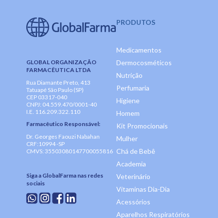
PRODUTOS
Medicamentos
GLOBAL ORGANIZAÇÃO
Dermocosméticos
FARMACÊUTICA LTDA
Nutrição
Rua Diamante Preto, 413
Perfumaria
Tatuapé São Paulo (SP)
CEP 03317-040
Higiene
CNPJ: 04.559.470/0001-40
I.E. 116.209.322.110
Homem
Farmacêutico Responsável:
Kit Promocionais
Dr. Georges Faouzi Nabahan
Mulher
CRF:10994 -SP
Chá de Bebê
CMVS: 35503080147700055816
Academia
Siga a GlobalFarma nas redes
Veterinário
sociais
Vitaminas Dia-Dia
Acessórios
Aparelhos Respiratórios