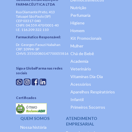
FARMACÊUTICA LTDA
Nutrição
Rua Diamante Preto, 413
Perfumaria
Tatuapé São Paulo (SP)
CEP 03317-040
Higiene
CNPJ: 04.559.470/0001-40
I.E. 116.209.322.110
Homem
Farmacêutico Responsável:
Kit Promocionais
Dr. Georges Faouzi Nabahan
Mulher
CRF:10994 -SP
Chá de Bebê
CMVS: 35503080147700055816
Academia
Siga a GlobalFarma nas redes
Veterinário
sociais
Vitaminas Dia-Dia
Acessórios
Aparelhos Respiratórios
Certificados
Infantil
Primeiros Socorros
QUEM SOMOS
ATENDIMENTO
EMPRESARIAL
Nossa história