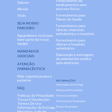
Fornecimento de
Valores
medicamentos para
pessoas físicas.
Missão
Fornecimento para
Visão
Planos de Saúde
SEJA NOSSO
Fornecimento para
PARCEIRO
clínicas, empresas,
ambulatórios e hospitais.
Aguardamos você para
fazer parte da nossa
Fornecimento para
equipe
clínicas e hospitais
veterinários
MANDADOS
Elaboração e montagem
JUDICIAIS
de ambulatório médico
para empresas.
ATENÇÃO
FARMACÊUTICA
Mais segurança para o
paciente
INFORMAÇÕES
Informações de Entrega
FAQ
Políticas de Privacidade
Políticas de Privacidade
Termos & condições
Trocas E Devoluções
Formulário de Devoluções
Termos De Uso
Termos Devoluções
Informações de Entrega
Mandatos Judiciais
Perguntas Frequentes