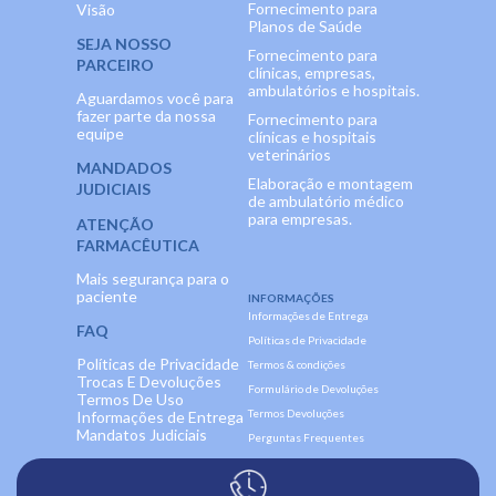
Fornecimento para
Visão
Planos de Saúde
SEJA NOSSO
Fornecimento para
PARCEIRO
clínicas, empresas,
ambulatórios e hospitais.
Aguardamos você para
fazer parte da nossa
Fornecimento para
equipe
clínicas e hospitais
veterinários
MANDADOS
Elaboração e montagem
JUDICIAIS
de ambulatório médico
para empresas.
ATENÇÃO
FARMACÊUTICA
Mais segurança para o
paciente
INFORMAÇÕES
Informações de Entrega
FAQ
Políticas de Privacidade
Políticas de Privacidade
Termos & condições
Trocas E Devoluções
Formulário de Devoluções
Termos De Uso
Termos Devoluções
Informações de Entrega
Mandatos Judiciais
Perguntas Frequentes