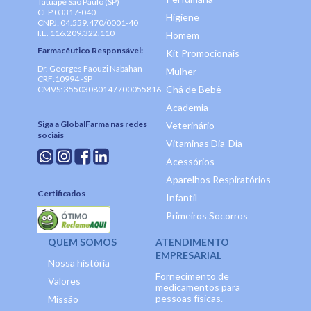
Tatuapé São Paulo (SP)
CEP 03317-040
Higiene
CNPJ: 04.559.470/0001-40
I.E. 116.209.322.110
Homem
Farmacêutico Responsável:
Kit Promocionais
Dr. Georges Faouzi Nabahan
Mulher
CRF:10994 -SP
Chá de Bebê
CMVS: 35503080147700055816
Academia
Siga a GlobalFarma nas redes
Veterinário
sociais
Vitaminas Dia-Dia
Acessórios
Aparelhos Respiratórios
Certificados
Infantil
Primeiros Socorros
QUEM SOMOS
ATENDIMENTO
EMPRESARIAL
Nossa história
Fornecimento de
Valores
medicamentos para
pessoas físicas.
Missão