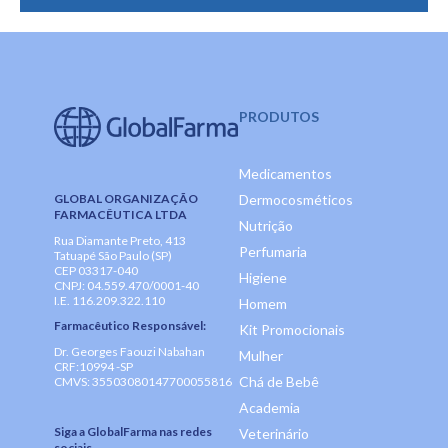
PRODUTOS
Medicamentos
GLOBAL ORGANIZAÇÃO
Dermocosméticos
FARMACÊUTICA LTDA
Nutrição
Rua Diamante Preto, 413
Perfumaria
Tatuapé São Paulo (SP)
CEP 03317-040
Higiene
CNPJ: 04.559.470/0001-40
I.E. 116.209.322.110
Homem
Farmacêutico Responsável:
Kit Promocionais
Dr. Georges Faouzi Nabahan
Mulher
CRF:10994 -SP
Chá de Bebê
CMVS: 35503080147700055816
Academia
Siga a GlobalFarma nas redes
Veterinário
sociais