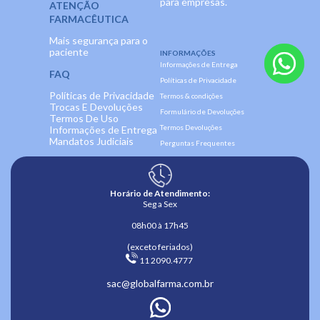
para empresas.
ATENÇÃO
FARMACÊUTICA
Mais segurança para o
paciente
INFORMAÇÕES
Informações de Entrega
FAQ
Políticas de Privacidade
Políticas de Privacidade
Termos & condições
Trocas E Devoluções
Formulário de Devoluções
Termos De Uso
Termos Devoluções
Informações de Entrega
Mandatos Judiciais
Perguntas Frequentes
Horário de Atendimento:
Seg a Sex
08h00 à 17h45
(exceto feriados)
 11 2090.4777 
sac@globalfarma.com.br