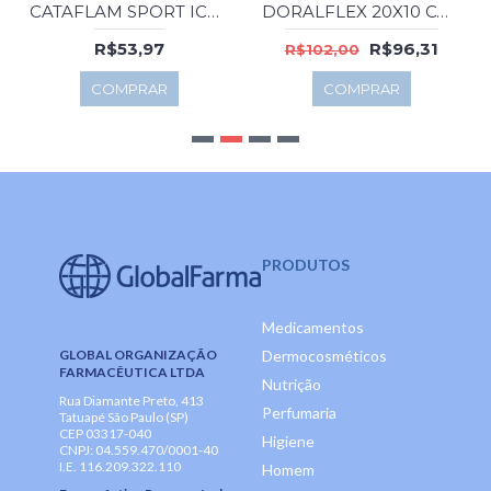
CATAFLAM SPORT ICE AEROSOL 120 GR.
DORALFLEX 20X10 COMP. (PHARMASCIENCE)
R$53,97
R$96,31
R$102,00
COMPRAR
COMPRAR
PRODUTOS
Medicamentos
GLOBAL ORGANIZAÇÃO
Dermocosméticos
FARMACÊUTICA LTDA
Nutrição
Rua Diamante Preto, 413
Perfumaria
Tatuapé São Paulo (SP)
CEP 03317-040
Higiene
CNPJ: 04.559.470/0001-40
I.E. 116.209.322.110
Homem