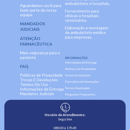
ambulatórios e hospitais.
Aguardamos você para
fazer parte da nossa
Fornecimento para
equipe
clínicas e hospitais
veterinários
MANDADOS
Elaboração e montagem
JUDICIAIS
de ambulatório médico
para empresas.
ATENÇÃO
FARMACÊUTICA
Mais segurança para o
paciente
INFORMAÇÕES
Informações de Entrega
FAQ
Políticas de Privacidade
Políticas de Privacidade
Termos & condições
Trocas E Devoluções
Formulário de Devoluções
Termos De Uso
Termos Devoluções
Informações de Entrega
Mandatos Judiciais
Perguntas Frequentes
Horário de Atendimento:
Seg a Sex
08h00 à 17h45