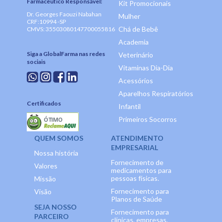
Farmacêutico Responsável:
Kit Promocionais
Dr. Georges Faouzi Nabahan
Mulher
CRF:10994 -SP
Chá de Bebê
CMVS: 35503080147700055816
Academia
Siga a GlobalFarma nas redes
Veterinário
sociais
Vitaminas Dia-Dia
Acessórios
Aparelhos Respiratórios
Certificados
Infantil
Primeiros Socorros
QUEM SOMOS
ATENDIMENTO
EMPRESARIAL
Nossa história
Fornecimento de
Valores
medicamentos para
pessoas físicas.
Missão
Fornecimento para
Visão
Planos de Saúde
SEJA NOSSO
Fornecimento para
PARCEIRO
clínicas, empresas,