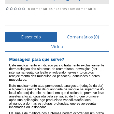
0 comentários
Escreva um comentário
/
Descrição
Comentários (0)
Vídeo
Massageol
para que serve?
Este medicamento é indicado para o tratamento exclusivamente
dermatológico dos sintomas do reumatismo, nevralgias (dor
intensa na região da lesão envolvendo nervos), torcicolos
(enrijecimento dos músculos do pescoço), contusões e dores
musculares.
Este medicamento atua promovendo analgesia (redução da dor)
e hiperemia (aumento da quantidade de sangue na superfície do
local afetado) da pele, no local em que é aplicado; promove leve
anestesia local, causada pela sensação de frio que promove
após sua aplicação; age produzindo vasodilatação local,
aliviando a dor nas estruturas profundas, que se apresentam
inflamadas ou lesionadas.
Os sinais de melhora nos sintomas podem ocorrer em um prazo