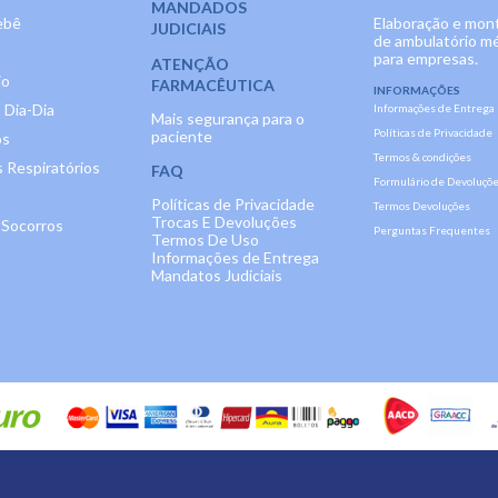
MANDADOS
ebê
Elaboração e mo
JUDICIAIS
de ambulatório m
para empresas.
ATENÇÃO
io
FARMACÊUTICA
INFORMAÇÕES
 Dia-Dia
Informações de Entrega
Mais segurança para o
Políticas de Privacidade
paciente
os
Termos & condições
 Respiratórios
FAQ
Formulário de Devoluçõ
Políticas de Privacidade
Termos Devoluções
Trocas E Devoluções
 Socorros
Perguntas Frequentes
Termos De Uso
Informações de Entrega
Mandatos Judiciais