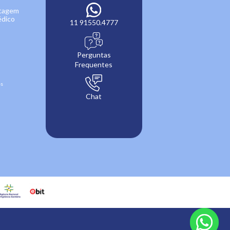
ntagem
édico
11 91550.4777
Perguntas
Frequentes
es
Chat