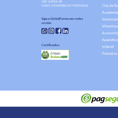
CRF:10994 -SP
Chá de B
CMVS: 35503080147700055816
Academia
Siga a GlobalFarma nas redes
Veterinár
sociais
Vitaminas
Acessóri
Aparelhos
Certificados
Infantil
Primeiros