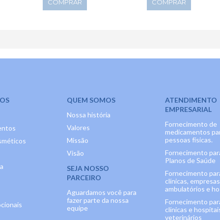
COMPRAR
COMPRAR
OS
QUEM SOMOS
ATENDIMENTO
EMPRESARIAL
Nossa história
Fornecimento de
Valores
entos
medicamentos pa
pessoas físicas.
Missão
méticos
Fornecimento par
Visão
Planos de Saúde
ia
SEJA NOSSO
Fornecimento par
PARCEIRO
clínicas, empresas
ambulatórios e hos
Aguardamos você para
fazer parte da nossa
Fornecimento par
cionais
equipe
clínicas e hospitai
veterinários