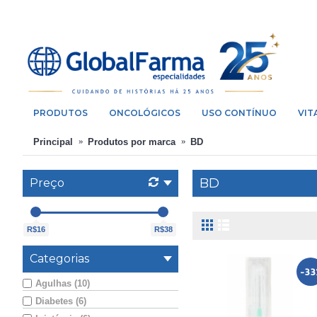
PRODUTOS
ONCOLÓGICOS
USO CONTÍNUO
VIT
Principal
Produtos por marca
BD
BD
Preço
R$16
R$38
Categorias
-3
Agulhas (10)
Diabetes (6)