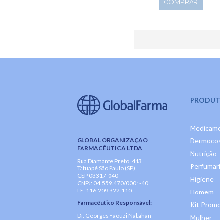
COMPRAR
PRODUT
Medicam
GLOBAL ORGANIZAÇÃO
Dermocos
FARMACÊUTICA LTDA
Nutrição
Rua Diamante Preto, 413
Perfumar
Tatuapé São Paulo (SP)
CEP 03317-040
Higiene
CNPJ: 04.559.470/0001-40
I.E. 116.209.322.110
Homem
Farmacêutico Responsável:
Kit Promo
Dr. Georges Faouzi Nabahan
Mulher