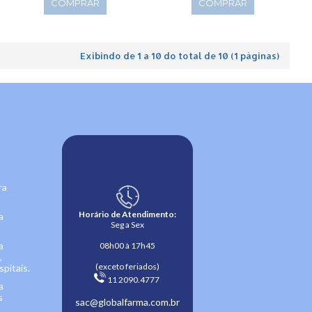
COMPRAR
COMPRAR
Exibindo de 1 a 10 do total de 10 (1 páginas)
ra
Horário de Atendimento:
a
Seg a Sex
a
08h00 à 17h45
,
(exceto feriados)
pitais.
 11 2090.4777 
a
s
sac@globalfarma.com.br