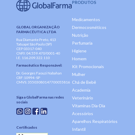
PRODUTOS
Medicamentos
GLOBAL ORGANIZAÇÃO
Dermocosméticos
FARMACÊUTICA LTDA
Nutrição
Rua Diamante Preto, 413
Perfumaria
Tatuapé São Paulo (SP)
CEP 03317-040
Higiene
CNPJ: 04.559.470/0001-40
I.E. 116.209.322.110
Homem
Farmacêutico Responsável:
Kit Promocionais
Dr. Georges Faouzi Nabahan
Mulher
CRF:10994 -SP
Chá de Bebê
CMVS: 35503080147700055816
Academia
Siga a GlobalFarma nas redes
Veterinário
sociais
Vitaminas Dia-Dia
Acessórios
Aparelhos Respiratórios
Certificados
Infantil