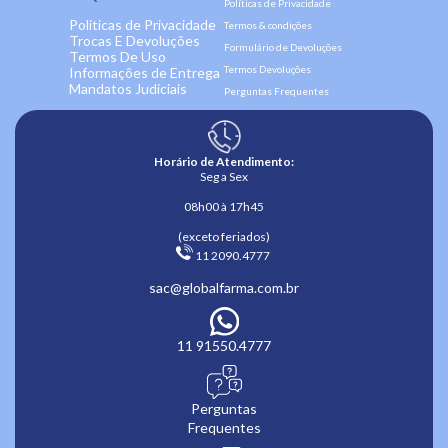
Políticas de Privacidade
Políticas de Privacidade
Termos & condições
Trocas E Devoluções
Formulário de Devoluções
Termos De Uso
Termos Devoluções
Informações de Entrega
Mandatos Judiciais
Perguntas Frequentes
Horário de Atendimento:
Seg a Sex
08h00 à 17h45
(exceto feriados)
 11 2090.4777 
sac@globalfarma.com.br
11 91550.4777
Perguntas
Frequentes