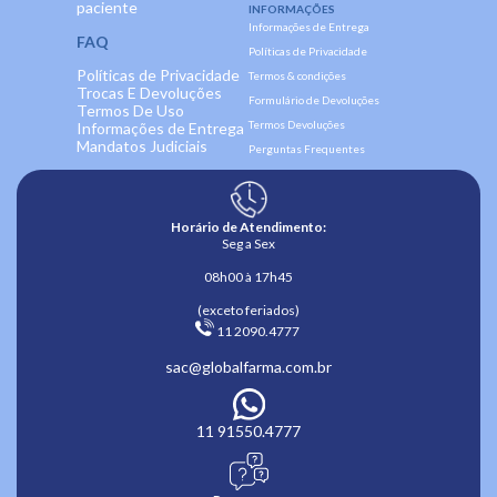
paciente
INFORMAÇÕES
Informações de Entrega
FAQ
Políticas de Privacidade
Políticas de Privacidade
Termos & condições
Trocas E Devoluções
Formulário de Devoluções
Termos De Uso
Termos Devoluções
Informações de Entrega
Mandatos Judiciais
Perguntas Frequentes
Horário de Atendimento:
Seg a Sex
08h00 à 17h45
(exceto feriados)
 11 2090.4777 
sac@globalfarma.com.br
11 91550.4777