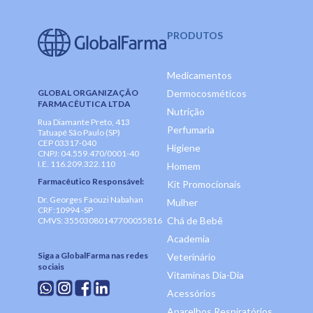
PRODUTOS
Medicamentos
GLOBAL ORGANIZAÇÃO
Dermocosméticos
FARMACÊUTICA LTDA
Nutrição
Rua Diamante Preto, 413
Perfumaria
Tatuapé São Paulo (SP)
CEP 03317-040
Higiene
CNPJ: 04.559.470/0001-40
I.E. 116.209.322.110
Homem
Farmacêutico Responsável:
Kit Promocionais
Dr. Georges Faouzi Nabahan
Mulher
CRF:10994 -SP
Chá de Bebê
CMVS: 35503080147700055816
Academia
Siga a GlobalFarma nas redes
Veterinário
sociais
Vitaminas Dia-Dia
Acessórios
Aparelhos Respiratórios