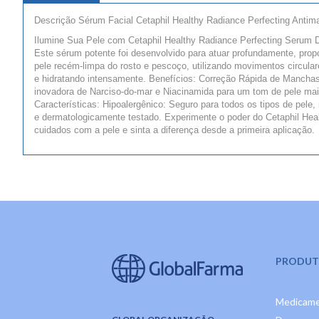
Descrição Sérum Facial Cetaphil Healthy Radiance Perfecting Anti
Ilumine Sua Pele com Cetaphil Healthy Radiance Perfecting Serum 
Este sérum potente foi desenvolvido para atuar profundamente, pro
pele recém-limpa do rosto e pescoço, utilizando movimentos circula
e hidratando intensamente. Benefícios: Correção Rápida de Mancha
inovadora de Narciso-do-mar e Niacinamida para um tom de pele mai
Características: Hipoalergênico: Seguro para todos os tipos de pel
e dermatologicamente testado. Experimente o poder do Cetaphil Hea
cuidados com a pele e sinta a diferença desde a primeira aplicação.
PRODUT
Medicam