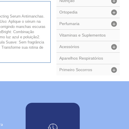
+
Nutrição
+
Ortopedia
fecting Serum Antimanchas.
 Uso: Aplique o sérum na
+
Perfumaria
 corrigindo manchas escuras
leBright: Combinação
Vitaminas e Suplementos
mo luz azul e poluição2.
mula Suave: Sem fragrância
+
Acessórios
 Transforme sua rotina de
Aparelhos Respiratórios
+
Primeiro Socorros
ra