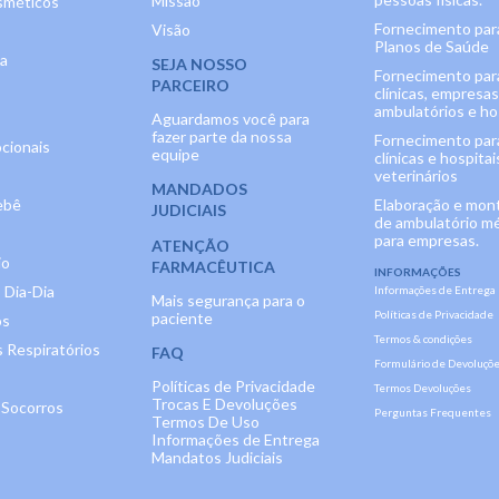
Missão
méticos
Fornecimento par
Visão
Planos de Saúde
ia
SEJA NOSSO
Fornecimento par
PARCEIRO
clínicas, empresas
ambulatórios e hos
Aguardamos você para
fazer parte da nossa
Fornecimento par
cionais
equipe
clínicas e hospitai
veterinários
MANDADOS
ebê
Elaboração e mo
JUDICIAIS
de ambulatório m
para empresas.
ATENÇÃO
io
FARMACÊUTICA
INFORMAÇÕES
 Dia-Dia
Informações de Entrega
Mais segurança para o
Políticas de Privacidade
paciente
os
Termos & condições
 Respiratórios
FAQ
Formulário de Devoluçõ
Políticas de Privacidade
Termos Devoluções
Trocas E Devoluções
 Socorros
Perguntas Frequentes
Termos De Uso
Informações de Entrega
Mandatos Judiciais