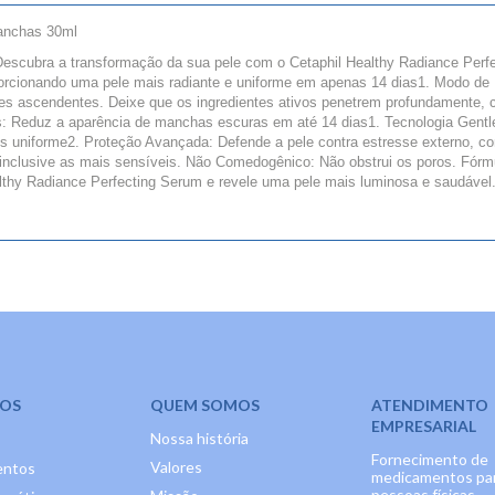
manchas 30ml
Descubra a transformação da sua pele com o Cetaphil Healthy Radiance Per
porcionando uma pele mais radiante e uniforme em apenas 14 dias1. Modo de
res ascendentes. Deixe que os ingredientes ativos penetrem profundamente,
s: Reduz a aparência de manchas escuras em até 14 dias1. Tecnologia Gent
s uniforme2. Proteção Avançada: Defende a pele contra estresse externo, co
e, inclusive as mais sensíveis. Não Comedogênico: Não obstrui os poros. Fór
lthy Radiance Perfecting Serum e revele uma pele mais luminosa e saudável.
OS
QUEM SOMOS
ATENDIMENTO
EMPRESARIAL
Nossa história
Fornecimento de
Valores
entos
medicamentos pa
pessoas físicas.