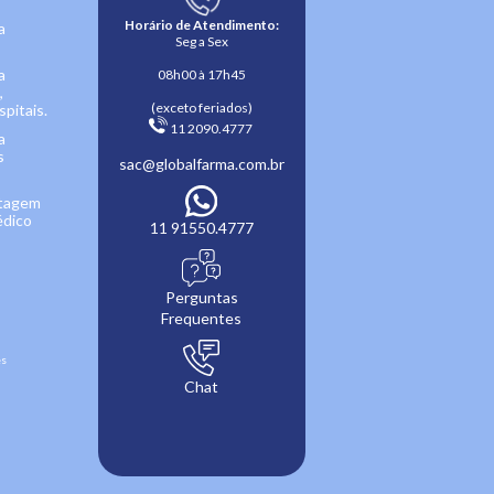
Horário de Atendimento:
a
Seg a Sex
a
08h00 à 17h45
,
(exceto feriados)
pitais.
 11 2090.4777 
a
s
sac@globalfarma.com.br
ntagem
édico
11 91550.4777
Perguntas
Frequentes
es
Chat