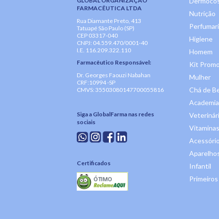
GLOBAL ORGANIZAÇÃO
Dermocos
FARMACÊUTICA LTDA
Nutrição
Rua Diamante Preto, 413
Perfumar
Tatuapé São Paulo (SP)
CEP 03317-040
Higiene
CNPJ: 04.559.470/0001-40
I.E. 116.209.322.110
Homem
Farmacêutico Responsável:
Kit Promo
Dr. Georges Faouzi Nabahan
Mulher
CRF:10994 -SP
Chá de B
CMVS: 35503080147700055816
Academia
Siga a GlobalFarma nas redes
Veterinár
sociais
Vitaminas
Acessóri
Aparelhos
Certificados
Infantil
Primeiros