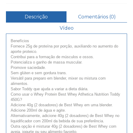
Descrição
Comentários (0)
Vídeo
Benefícios
Fornece 25g de proteína por porção, auxiliando no aumento do
aporte proteico.
Contribui para a formação de músculos e ossos.
Potencializa o ganho de massa muscular.
Promove saciedade.
Sem glúten e sem gordura trans.
Versátil para preparo em blender, mixer ou mistura com
alimentos.
Sabor Toddy que ajuda a variar a dieta diária.
Como usar o Whey Protein Best Whey Atlhetica Nutrition Toddy
450G?
Adicione 40g (2 dosadores) de Best Whey em uma blender.
Adicione 200ml de água e agite.
Alternativamente, adicione 40g (2 dosadores) de Best Whey no
liquidificador com 200ml da bebida de sua preferência.
Outra opção é misturar 40g (2 dosadores) de Best Whey com
aveia, iogurte ou seu alimento favorito.