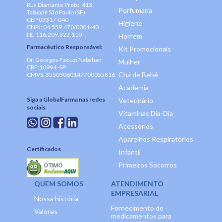
Rua Diamante Preto, 413
Perfumaria
Tatuapé São Paulo (SP)
CEP 03317-040
Higiene
CNPJ: 04.559.470/0001-40
I.E. 116.209.322.110
Homem
Farmacêutico Responsável:
Kit Promocionais
Dr. Georges Faouzi Nabahan
Mulher
CRF:10994 -SP
Chá de Bebê
CMVS: 35503080147700055816
Academia
Siga a GlobalFarma nas redes
Veterinário
sociais
Vitaminas Dia-Dia
Acessórios
Aparelhos Respiratórios
Certificados
Infantil
Primeiros Socorros
QUEM SOMOS
ATENDIMENTO
EMPRESARIAL
Nossa história
Fornecimento de
Valores
medicamentos para