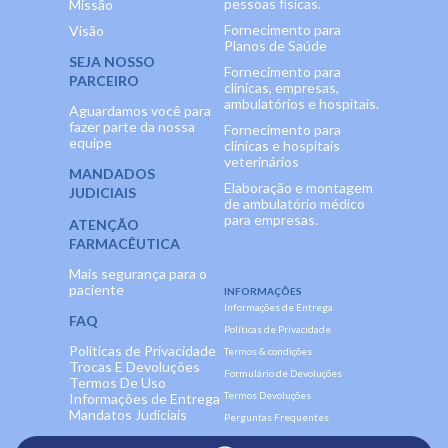
pessoas físicas.
Missão
Fornecimento para
Visão
Planos de Saúde
SEJA NOSSO
Fornecimento para
PARCEIRO
clínicas, empresas,
ambulatórios e hospitais.
Aguardamos você para
fazer parte da nossa
Fornecimento para
equipe
clínicas e hospitais
veterinários
MANDADOS
Elaboração e montagem
JUDICIAIS
de ambulatório médico
para empresas.
ATENÇÃO
FARMACÊUTICA
Mais segurança para o
paciente
INFORMAÇÕES
Informações de Entrega
FAQ
Políticas de Privacidade
Políticas de Privacidade
Termos & condições
Trocas E Devoluções
Formulário de Devoluções
Termos De Uso
Termos Devoluções
Informações de Entrega
Mandatos Judiciais
Perguntas Frequentes