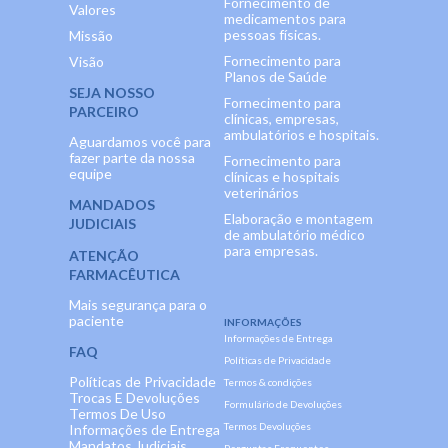
Fornecimento de
Valores
medicamentos para
pessoas físicas.
Missão
Fornecimento para
Visão
Planos de Saúde
SEJA NOSSO
Fornecimento para
PARCEIRO
clínicas, empresas,
ambulatórios e hospitais.
Aguardamos você para
fazer parte da nossa
Fornecimento para
equipe
clínicas e hospitais
veterinários
MANDADOS
Elaboração e montagem
JUDICIAIS
de ambulatório médico
para empresas.
ATENÇÃO
FARMACÊUTICA
Mais segurança para o
paciente
INFORMAÇÕES
Informações de Entrega
FAQ
Políticas de Privacidade
Políticas de Privacidade
Termos & condições
Trocas E Devoluções
Formulário de Devoluções
Termos De Uso
Termos Devoluções
Informações de Entrega
Mandatos Judiciais
Perguntas Frequentes