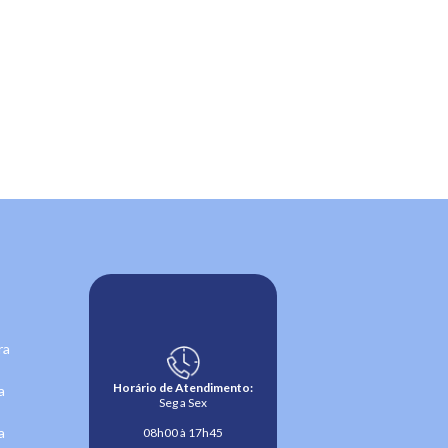
ra
Horário de Atendimento:
a
Seg a Sex
a
08h00 à 17h45