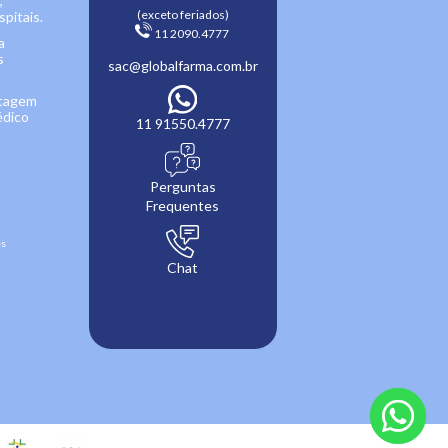
,
(exceto feriados)
pitais.
 11 2090.4777 
a
s
sac@globalfarma.com.br
ntagem
édico
11 91550.4777
Perguntas
Frequentes
es
Chat