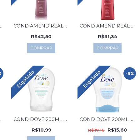
ND CACHOS 250ML
COND AMEND REALCE DA COR MARSALA 250ML
COND AMEND REALCE DA COR REVIVAL 250ML
R$42,50
R$31,34
COMPRAR
COMPRAR
Esgotado
Esgotado
%
-9%
CERINA
COND DOVE 200ML BABY HIDR.SENSIVEL
COND DOVE 200ML BABY HIDRATANTE
R$10,99
R$15,60
R$17,16