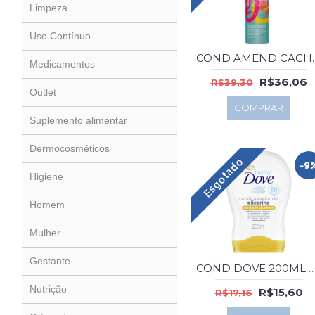
Limpeza
Uso Contínuo
COND AME
Medicamentos
R$36,06
R$39,30
Outlet
COMPRAR
Suplemento alimentar
Dermocosméticos
Esgotado
-9
Higiene
Homem
Mulher
Gestante
COND DOVE 200ML BABY GLI
Nutrição
R$15,60
R$17,16