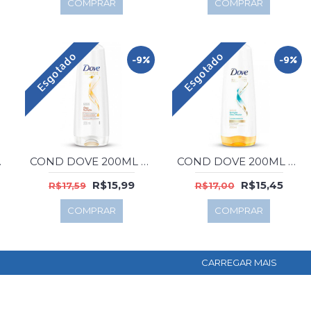
COMPRAR
COMPRAR
Esgotado
Esgotado
-9%
-9%
 LISO
COND DOVE 200ML OLEO NUTRICAO
COND DOVE 200ML OLEO NUTRICAO MICELAR
R$15,99
R$15,45
R$17,59
R$17,00
COMPRAR
COMPRAR
CARREGAR MAIS