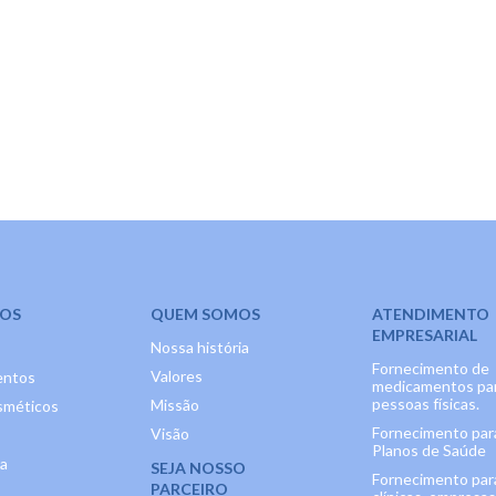
OS
QUEM SOMOS
ATENDIMENTO
EMPRESARIAL
Nossa história
Fornecimento de
Valores
entos
medicamentos pa
pessoas físicas.
Missão
méticos
Fornecimento par
Visão
Planos de Saúde
ia
SEJA NOSSO
Fornecimento par
PARCEIRO