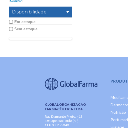
Disponibilidade
Em estoque
Sem estoque
PRODUT
Medicam
GLOBAL ORGANIZAÇÃO
Dermocos
FARMACÊUTICA LTDA
Nutrição
Rua Diamante Preto, 413
Perfumar
Tatuapé São Paulo (SP)
CEP 03317-040
Higiene