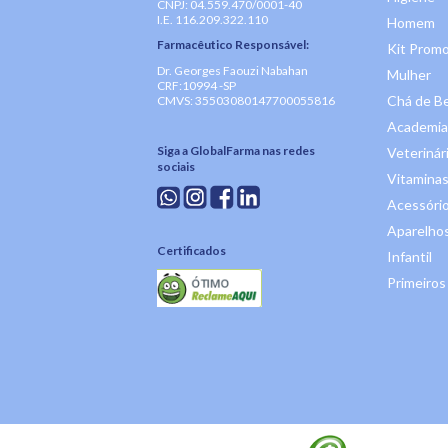
CNPJ: 04.559.470/0001-40
I.E. 116.209.322.110
Homem
Farmacêutico Responsável:
Kit Promo
Dr. Georges Faouzi Nabahan
Mulher
CRF:10994 -SP
Chá de B
CMVS: 35503080147700055816
Academia
Siga a GlobalFarma nas redes
Veterinár
sociais
Vitaminas
Acessóri
Aparelhos
Certificados
Infantil
Primeiros