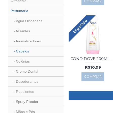
Ortopedia
COMPRAR
Perfumaria
Esgotado
- Água Oxigenada
- Alisantes
- Aromatizadores
- Cabelos
COND DOVE 200ML HIDRA
- Colônias
R$10,99
- Creme Dental
COMPRAR
- Desodorantes
- Repelentes
- Spray Fixador
- Mãos e Pés