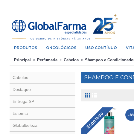
PRODUTOS
ONCOLÓGICOS
USO CONTÍNUO
VIT
Principal
Perfumaria
Cabelos
Shampoo e Condicionado
SHAMPOO E CON
Cabelos
Destaque
Entrega SP
Esgotado
Estomia
-8
Globalbeleza