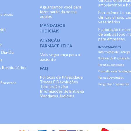
clínicas, empresas
ambulatórios e hos
Aguardamos você para
fazer parte da nossa
Fornecimento par
cionais
equipe
clínicas e hospitai
veterinários
MANDADOS
ebê
Elaboração e mo
JUDICIAIS
de ambulatório m
para empresas.
ATENÇÃO
io
FARMACÊUTICA
INFORMAÇÕES
 Dia-Dia
Informações de Entrega
Mais segurança para o
Políticas de Privacidade
paciente
os
Termos & condições
 Respiratórios
FAQ
Formulário de Devoluçõ
Políticas de Privacidade
Termos Devoluções
Trocas E Devoluções
 Socorros
Perguntas Frequentes
Termos De Uso
Informações de Entrega
Mandatos Judiciais