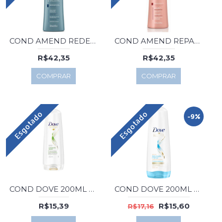
COND AMEND REDENSIFICADOR EXPERT 250ML
COND AMEND REPARADOR COLOR REFLECT 250ML
R$42,35
R$42,35
COMPRAR
COMPRAR
Esgotado
Esgotado
-9%
COND DOVE 200ML CONTROLE DA QUEDA
COND DOVE 200ML HIDR.INTENSA OXIGENIO
R$15,39
R$15,60
R$17,16